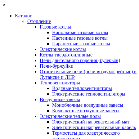
×
Каталог
Отопление
Газовые котлы
Напольные газовые котлы
Настенные газовые котлы
Парапетные газовые котлы
Электрические котлы
Котлы твердотопливные
Печи длительного горения (булерьян)
Печи-буржуйки
Отопительные печи (печи воздухогрейные) в
Луганске и ЛНР
Тепловентиляторы
Водяные тепловентиляторы
Электрические тепловентиляторы
Воздушные завесы
Моноблочные воздушные завесы
Компактные воздушные завесы
Электрические теплые полы
Электрический нагревательный мат
Электрический нагревательный кабель
Термостаты для электрического
теплого пола