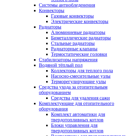
Системы антиобледенения
Конвекторы
Газовые конвекторы
Электрические конвекторы
Радиаторы
Алюминиевые радиаторы
Биметаллические радиаторы
Стальные радиаторы
Радиаторные клапаны
Термостатические головки
Стабилизаторы напряжения
Водяной тёплый пол
Коллекторы для теплого пола
Насосно-смесительные узлы
Терморегулирующие узлы
Средства ухода за отопительным
оборудованием
Средства для удаления сажи
Комплектующие для отопительного
оборудования
Комплект автоматики для
твердотопливных котлов
Блоки управления для
твердотопливных котлов