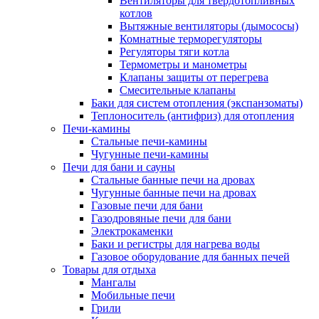
Вентиляторы для твердотопливных
котлов
Вытяжные вентиляторы (дымососы)
Комнатные терморегуляторы
Регуляторы тяги котла
Термометры и манометры
Клапаны защиты от перегрева
Смесительные клапаны
Баки для систем отопления (экспанзоматы)
Теплоноситель (антифриз) для отопления
Печи-камины
Стальные печи-камины
Чугунные печи-камины
Печи для бани и сауны
Стальные банные печи на дровах
Чугунные банные печи на дровах
Газовые печи для бани
Газодровяные печи для бани
Электрокаменки
Баки и регистры для нагрева воды
Газовое оборудование для банных печей
Товары для отдыха
Мангалы
Мобильные печи
Грили