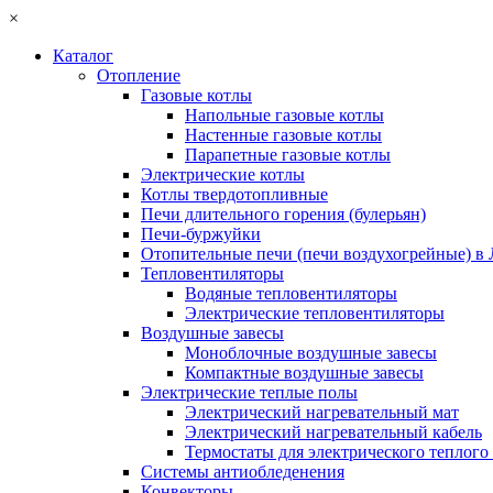
×
Каталог
Отопление
Газовые котлы
Напольные газовые котлы
Настенные газовые котлы
Парапетные газовые котлы
Электрические котлы
Котлы твердотопливные
Печи длительного горения (булерьян)
Печи-буржуйки
Отопительные печи (печи воздухогрейные) в
Тепловентиляторы
Водяные тепловентиляторы
Электрические тепловентиляторы
Воздушные завесы
Моноблочные воздушные завесы
Компактные воздушные завесы
Электрические теплые полы
Электрический нагревательный мат
Электрический нагревательный кабель
Термостаты для электрического теплого
Системы антиобледенения
Конвекторы