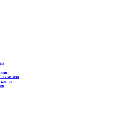
ем
ания
ных котлов
 котлов
лов