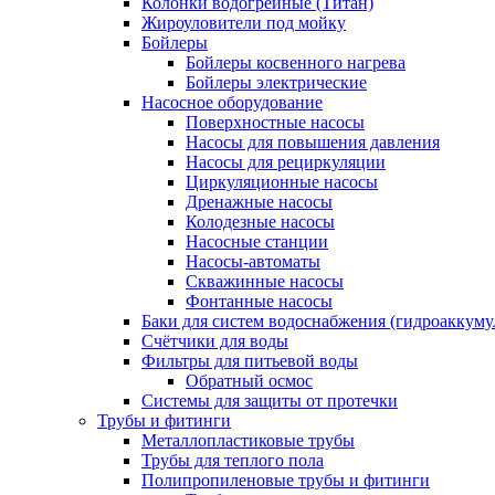
Колонки водогрейные (Титан)
Жироуловители под мойку
Бойлеры
Бойлеры косвенного нагрева
Бойлеры электрические
Насосное оборудование
Поверхностные насосы
Насосы для повышения давления
Насосы для рециркуляции
Циркуляционные насосы
Дренажные насосы
Колодезные насосы
Насосные станции
Насосы-автоматы
Скважинные насосы
Фонтанные насосы
Баки для систем водоснабжения (гидроаккуму
Счётчики для воды
Фильтры для питьевой воды
Обратный осмос
Системы для защиты от протечки
Трубы и фитинги
Металлопластиковые трубы
Трубы для теплого пола
Полипропиленовые трубы и фитинги