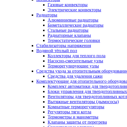
Газовые конвекторы
Электрические конвекторы
Радиаторы
Алюминиевые радиаторы
Биметаллические радиаторы
Стальные радиаторы
Радиаторные клапаны
Термостатические головки
Стабилизаторы напряжения
Водяной тёплый пол
Коллекторы для теплого пола
Насосно-смесительные узлы
Терморегулирующие узлы
Средства ухода за отопительным оборудовани
Средства для удаления сажи
Комплектующие для отопительного оборудов
Комплект автоматики для твердотоплив
Блоки управления для твердотопливных
Вентиляторы для твердотопливных кот
Вытяжные вентиляторы (дымососы)
Комнатные терморегуляторы
Регуляторы тяги котла
Термометры и манометры
Клапаны защиты от перегрева