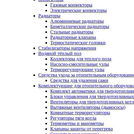
Газовые конвекторы
Электрические конвекторы
Радиаторы
Алюминиевые радиаторы
Биметаллические радиаторы
Стальные радиаторы
Радиаторные клапаны
Термостатические головки
Стабилизаторы напряжения
Водяной тёплый пол
Коллекторы для теплого пола
Насосно-смесительные узлы
Терморегулирующие узлы
Средства ухода за отопительным оборудовани
Средства для удаления сажи
Комплектующие для отопительного оборудов
Комплект автоматики для твердотоплив
Блоки управления для твердотопливных
Вентиляторы для твердотопливных кот
Вытяжные вентиляторы (дымососы)
Комнатные терморегуляторы
Регуляторы тяги котла
Термометры и манометры
Клапаны защиты от перегрева