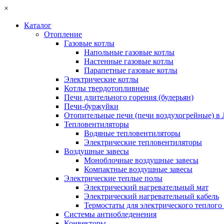
×
Каталог
Отопление
Газовые котлы
Напольные газовые котлы
Настенные газовые котлы
Парапетные газовые котлы
Электрические котлы
Котлы твердотопливные
Печи длительного горения (булерьян)
Печи-буржуйки
Отопительные печи (печи воздухогрейные) в
Тепловентиляторы
Водяные тепловентиляторы
Электрические тепловентиляторы
Воздушные завесы
Моноблочные воздушные завесы
Компактные воздушные завесы
Электрические теплые полы
Электрический нагревательный мат
Электрический нагревательный кабель
Термостаты для электрического теплого
Системы антиобледенения
Конвекторы