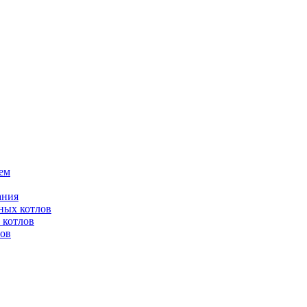
ем
ания
ных котлов
 котлов
лов