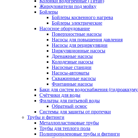
Колонки водогрейные (Титан)
Жироуловители под мойку
Бойлеры
Бойлеры косвенного нагрева
Бойлеры электрические
Насосное оборудование
Поверхностные насосы
Насосы для повышения давления
Насосы для рециркуляции
Циркуляционные насосы
Дренажные насосы
Колодезные насосы
Насосные станции
Насосы-автоматы
Скважинные насосы
Фонтанные насосы
Баки для систем водоснабжения (гидроаккуму
Счётчики для воды
Фильтры для питьевой воды
Обратный осмос
Системы для защиты от протечки
Трубы и фитинги
Металлопластиковые трубы
Трубы для теплого пола
Полипропиленовые трубы и фитинги