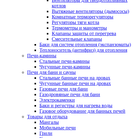
Вентиляторы для твердотопливных
котлов
Вытяжные вентиляторы (дымососы)
Комнатные терморегуляторы
Регуляторы тяги котла
Термометры и манометры
Клапаны защиты от перегрева
Смесительные клапаны
Баки для систем отопления (экспанзоматы)
Теплоноситель (антифриз) для отопления
Печи-камины
Стальные печи-камины
Чугунные печи-камины
Печи для бани и сауны
Стальные банные печи на дровах
Чугунные банные печи на дровах
Газовые печи для бани
Газодровяные печи для бани
Электрокаменки
Баки и регистры для нагрева воды
Газовое оборудование для банных печей
Товары для отдыха
Мангалы
Мобильные печи
Грили