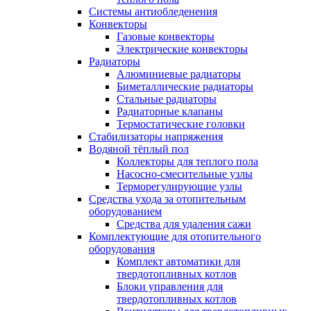
Системы антиобледенения
Конвекторы
Газовые конвекторы
Электрические конвекторы
Радиаторы
Алюминиевые радиаторы
Биметаллические радиаторы
Стальные радиаторы
Радиаторные клапаны
Термостатические головки
Стабилизаторы напряжения
Водяной тёплый пол
Коллекторы для теплого пола
Насосно-смесительные узлы
Терморегулирующие узлы
Средства ухода за отопительным
оборудованием
Средства для удаления сажи
Комплектующие для отопительного
оборудования
Комплект автоматики для
твердотопливных котлов
Блоки управления для
твердотопливных котлов