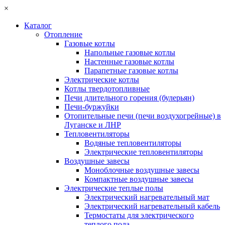
×
Каталог
Отопление
Газовые котлы
Напольные газовые котлы
Настенные газовые котлы
Парапетные газовые котлы
Электрические котлы
Котлы твердотопливные
Печи длительного горения (булерьян)
Печи-буржуйки
Отопительные печи (печи воздухогрейные) в
Луганске и ЛНР
Тепловентиляторы
Водяные тепловентиляторы
Электрические тепловентиляторы
Воздушные завесы
Моноблочные воздушные завесы
Компактные воздушные завесы
Электрические теплые полы
Электрический нагревательный мат
Электрический нагревательный кабель
Термостаты для электрического
теплого пола