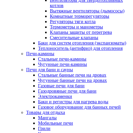
Вентиляторы для твердотопливных
котлов
Вытяжные вентиляторы (дымососы)
Комнатные терморегуляторы
Регуляторы тяги котла
Термометры и манометры
Клапаны защиты от перегрева
Смесительные клапаны
Баки для систем отопления (экспанзоматы)
Теплоноситель (антифриз) для отопления
Печи-камины
Стальные печи-камины
Чугунные печи-камины
Печи для бани и сауны
Стальные банные печи на дровах
Чугунные банные печи на дровах
Газовые печи для бани
Газодровяные печи для бани
Электрокаменки
Баки и регистры для нагрева воды
Газовое оборудование для банных печей
Товары для отдыха
Мангалы
Мобильные печи
Грили