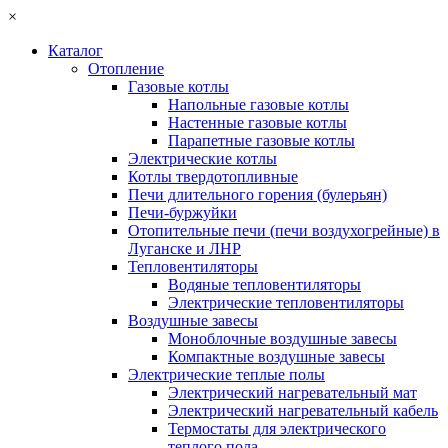
×
Каталог
Отопление
Газовые котлы
Напольные газовые котлы
Настенные газовые котлы
Парапетные газовые котлы
Электрические котлы
Котлы твердотопливные
Печи длительного горения (булерьян)
Печи-буржуйки
Отопительные печи (печи воздухогрейные) в
Луганске и ЛНР
Тепловентиляторы
Водяные тепловентиляторы
Электрические тепловентиляторы
Воздушные завесы
Моноблочные воздушные завесы
Компактные воздушные завесы
Электрические теплые полы
Электрический нагревательный мат
Электрический нагревательный кабель
Термостаты для электрического
теплого пола