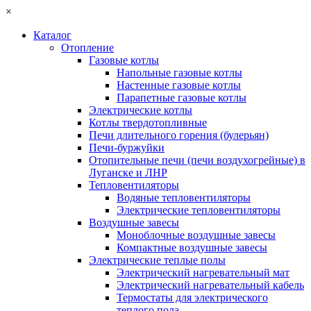
×
Каталог
Отопление
Газовые котлы
Напольные газовые котлы
Настенные газовые котлы
Парапетные газовые котлы
Электрические котлы
Котлы твердотопливные
Печи длительного горения (булерьян)
Печи-буржуйки
Отопительные печи (печи воздухогрейные) в
Луганске и ЛНР
Тепловентиляторы
Водяные тепловентиляторы
Электрические тепловентиляторы
Воздушные завесы
Моноблочные воздушные завесы
Компактные воздушные завесы
Электрические теплые полы
Электрический нагревательный мат
Электрический нагревательный кабель
Термостаты для электрического
теплого пола