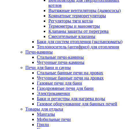
Вентиляторы для твердотопливных
котлов
Вытяжные вентиляторы (дымососы)
Комнатные терморегуляторы
Регуляторы тяги котла
Термометры и манометры
Клапаны защиты от перегрева
Смесительные клапаны
Баки для систем отопления (экспанзоматы)
Теплоноситель (антифриз) для отопления
Печи-камины
Стальные печи-камины
Чугунные печи-камины
Печи для бани и сауны
Стальные банные печи на дровах
Чугунные банные печи на дровах
Газовые печи для бани
Газодровяные печи для бани
Электрокаменки
Баки и регистры для нагрева воды
Газовое оборудование для банных печей
Товары для отдыха
Мангалы
Мобильные печи
Грили