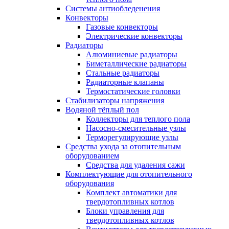
Системы антиобледенения
Конвекторы
Газовые конвекторы
Электрические конвекторы
Радиаторы
Алюминиевые радиаторы
Биметаллические радиаторы
Стальные радиаторы
Радиаторные клапаны
Термостатические головки
Стабилизаторы напряжения
Водяной тёплый пол
Коллекторы для теплого пола
Насосно-смесительные узлы
Терморегулирующие узлы
Средства ухода за отопительным
оборудованием
Средства для удаления сажи
Комплектующие для отопительного
оборудования
Комплект автоматики для
твердотопливных котлов
Блоки управления для
твердотопливных котлов