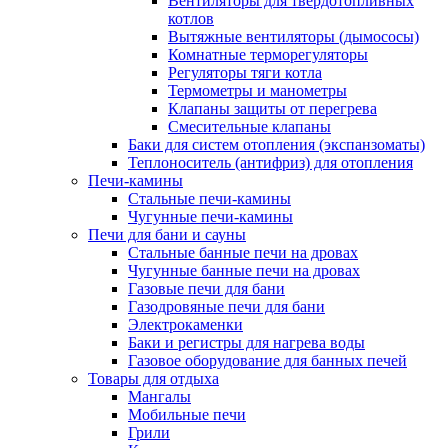
Вентиляторы для твердотопливных
котлов
Вытяжные вентиляторы (дымососы)
Комнатные терморегуляторы
Регуляторы тяги котла
Термометры и манометры
Клапаны защиты от перегрева
Смесительные клапаны
Баки для систем отопления (экспанзоматы)
Теплоноситель (антифриз) для отопления
Печи-камины
Стальные печи-камины
Чугунные печи-камины
Печи для бани и сауны
Стальные банные печи на дровах
Чугунные банные печи на дровах
Газовые печи для бани
Газодровяные печи для бани
Электрокаменки
Баки и регистры для нагрева воды
Газовое оборудование для банных печей
Товары для отдыха
Мангалы
Мобильные печи
Грили