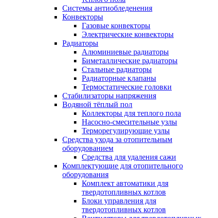
Системы антиобледенения
Конвекторы
Газовые конвекторы
Электрические конвекторы
Радиаторы
Алюминиевые радиаторы
Биметаллические радиаторы
Стальные радиаторы
Радиаторные клапаны
Термостатические головки
Стабилизаторы напряжения
Водяной тёплый пол
Коллекторы для теплого пола
Насосно-смесительные узлы
Терморегулирующие узлы
Средства ухода за отопительным
оборудованием
Средства для удаления сажи
Комплектующие для отопительного
оборудования
Комплект автоматики для
твердотопливных котлов
Блоки управления для
твердотопливных котлов