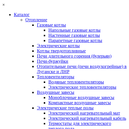
×
Каталог
Отопление
Газовые котлы
Напольные газовые котлы
Настенные газовые котлы
Парапетные газовые котлы
Электрические котлы
Котлы твердотопливные
Печи длительного горения (булерьян)
Печи-буржуйки
Отопительные печи (печи воздухогрейные) в
Луганске и ЛНР
Тепловентиляторы
Водяные тепловентиляторы
Электрические тепловентиляторы
Воздушные завесы
Моноблочные воздушные завесы
Компактные воздушные завесы
Электрические теплые полы
Электрический нагревательный мат
Электрический нагревательный кабель
Термостаты для электрического
теплого пола