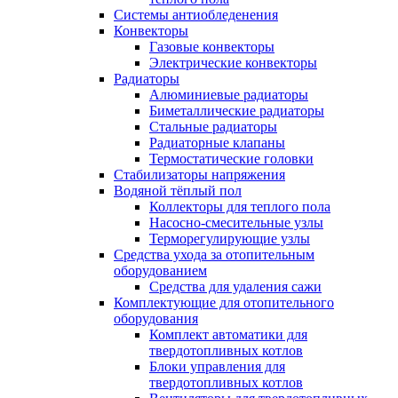
Системы антиобледенения
Конвекторы
Газовые конвекторы
Электрические конвекторы
Радиаторы
Алюминиевые радиаторы
Биметаллические радиаторы
Стальные радиаторы
Радиаторные клапаны
Термостатические головки
Стабилизаторы напряжения
Водяной тёплый пол
Коллекторы для теплого пола
Насосно-смесительные узлы
Терморегулирующие узлы
Средства ухода за отопительным
оборудованием
Средства для удаления сажи
Комплектующие для отопительного
оборудования
Комплект автоматики для
твердотопливных котлов
Блоки управления для
твердотопливных котлов