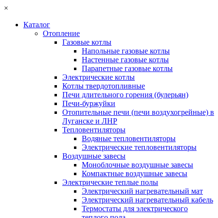
×
Каталог
Отопление
Газовые котлы
Напольные газовые котлы
Настенные газовые котлы
Парапетные газовые котлы
Электрические котлы
Котлы твердотопливные
Печи длительного горения (булерьян)
Печи-буржуйки
Отопительные печи (печи воздухогрейные) в
Луганске и ЛНР
Тепловентиляторы
Водяные тепловентиляторы
Электрические тепловентиляторы
Воздушные завесы
Моноблочные воздушные завесы
Компактные воздушные завесы
Электрические теплые полы
Электрический нагревательный мат
Электрический нагревательный кабель
Термостаты для электрического
теплого пола