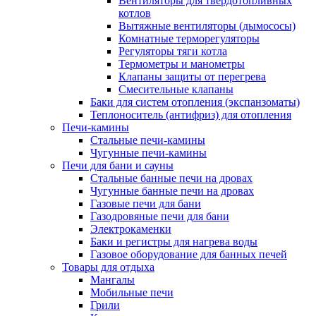
Вентиляторы для твердотопливных
котлов
Вытяжные вентиляторы (дымососы)
Комнатные терморегуляторы
Регуляторы тяги котла
Термометры и манометры
Клапаны защиты от перегрева
Смесительные клапаны
Баки для систем отопления (экспанзоматы)
Теплоноситель (антифриз) для отопления
Печи-камины
Стальные печи-камины
Чугунные печи-камины
Печи для бани и сауны
Стальные банные печи на дровах
Чугунные банные печи на дровах
Газовые печи для бани
Газодровяные печи для бани
Электрокаменки
Баки и регистры для нагрева воды
Газовое оборудование для банных печей
Товары для отдыха
Мангалы
Мобильные печи
Грили