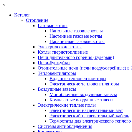
×
Каталог
Отопление
Газовые котлы
Напольные газовые котлы
Настенные газовые котлы
Парапетные газовые котлы
Электрические котлы
Котлы твердотопливные
Печи длительного горения (булерьян)
Печи-буржуйки
Отопительные печи (печи воздухогрейные) в
Тепловентиляторы
Водяные тепловентиляторы
Электрические тепловентиляторы
Воздушные завесы
Моноблочные воздушные завесы
Компактные воздушные завесы
Электрические теплые полы
Электрический нагревательный мат
Электрический нагревательный кабель
Термостаты для электрического теплого
Системы антиобледенения
Конвекторы