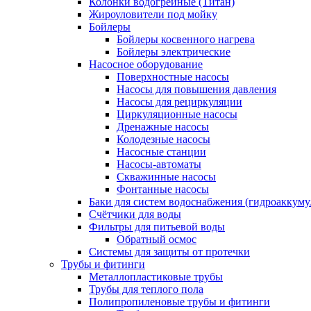
Колонки водогрейные (Титан)
Жироуловители под мойку
Бойлеры
Бойлеры косвенного нагрева
Бойлеры электрические
Насосное оборудование
Поверхностные насосы
Насосы для повышения давления
Насосы для рециркуляции
Циркуляционные насосы
Дренажные насосы
Колодезные насосы
Насосные станции
Насосы-автоматы
Скважинные насосы
Фонтанные насосы
Баки для систем водоснабжения (гидроаккуму
Счётчики для воды
Фильтры для питьевой воды
Обратный осмос
Системы для защиты от протечки
Трубы и фитинги
Металлопластиковые трубы
Трубы для теплого пола
Полипропиленовые трубы и фитинги