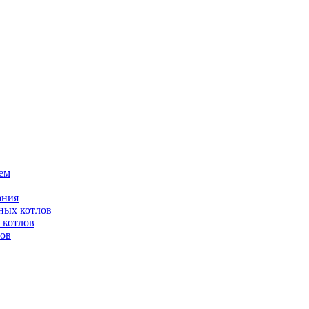
ем
ания
ных котлов
 котлов
лов