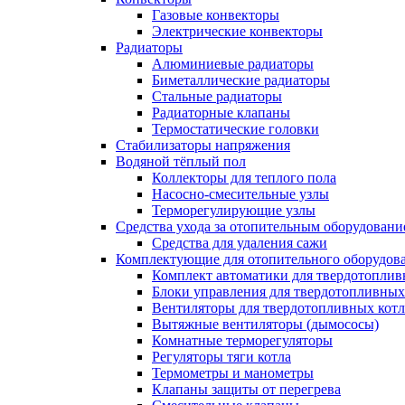
Газовые конвекторы
Электрические конвекторы
Радиаторы
Алюминиевые радиаторы
Биметаллические радиаторы
Стальные радиаторы
Радиаторные клапаны
Термостатические головки
Стабилизаторы напряжения
Водяной тёплый пол
Коллекторы для теплого пола
Насосно-смесительные узлы
Терморегулирующие узлы
Средства ухода за отопительным оборудовани
Средства для удаления сажи
Комплектующие для отопительного оборудов
Комплект автоматики для твердотоплив
Блоки управления для твердотопливных
Вентиляторы для твердотопливных кот
Вытяжные вентиляторы (дымососы)
Комнатные терморегуляторы
Регуляторы тяги котла
Термометры и манометры
Клапаны защиты от перегрева