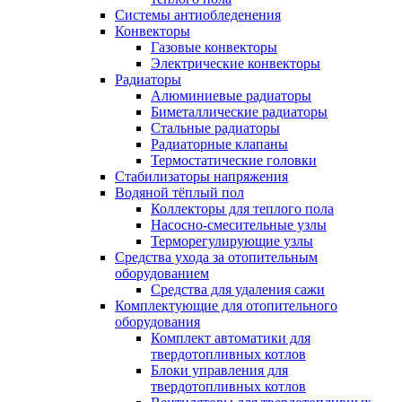
Системы антиобледенения
Конвекторы
Газовые конвекторы
Электрические конвекторы
Радиаторы
Алюминиевые радиаторы
Биметаллические радиаторы
Стальные радиаторы
Радиаторные клапаны
Термостатические головки
Стабилизаторы напряжения
Водяной тёплый пол
Коллекторы для теплого пола
Насосно-смесительные узлы
Терморегулирующие узлы
Средства ухода за отопительным
оборудованием
Средства для удаления сажи
Комплектующие для отопительного
оборудования
Комплект автоматики для
твердотопливных котлов
Блоки управления для
твердотопливных котлов