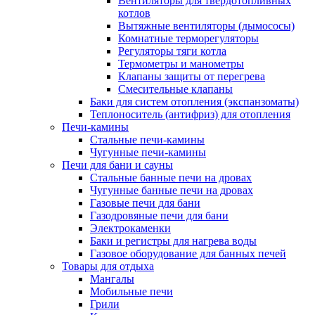
Вентиляторы для твердотопливных
котлов
Вытяжные вентиляторы (дымососы)
Комнатные терморегуляторы
Регуляторы тяги котла
Термометры и манометры
Клапаны защиты от перегрева
Смесительные клапаны
Баки для систем отопления (экспанзоматы)
Теплоноситель (антифриз) для отопления
Печи-камины
Стальные печи-камины
Чугунные печи-камины
Печи для бани и сауны
Стальные банные печи на дровах
Чугунные банные печи на дровах
Газовые печи для бани
Газодровяные печи для бани
Электрокаменки
Баки и регистры для нагрева воды
Газовое оборудование для банных печей
Товары для отдыха
Мангалы
Мобильные печи
Грили