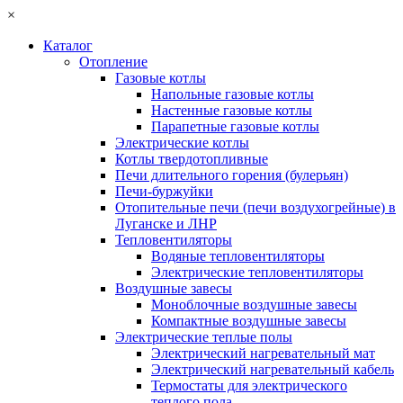
×
Каталог
Отопление
Газовые котлы
Напольные газовые котлы
Настенные газовые котлы
Парапетные газовые котлы
Электрические котлы
Котлы твердотопливные
Печи длительного горения (булерьян)
Печи-буржуйки
Отопительные печи (печи воздухогрейные) в
Луганске и ЛНР
Тепловентиляторы
Водяные тепловентиляторы
Электрические тепловентиляторы
Воздушные завесы
Моноблочные воздушные завесы
Компактные воздушные завесы
Электрические теплые полы
Электрический нагревательный мат
Электрический нагревательный кабель
Термостаты для электрического
теплого пола