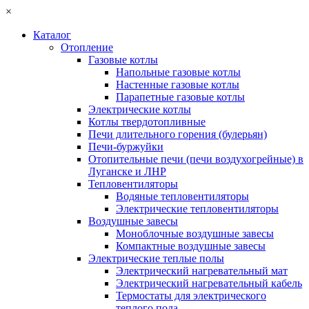
×
Каталог
Отопление
Газовые котлы
Напольные газовые котлы
Настенные газовые котлы
Парапетные газовые котлы
Электрические котлы
Котлы твердотопливные
Печи длительного горения (булерьян)
Печи-буржуйки
Отопительные печи (печи воздухогрейные) в
Луганске и ЛНР
Тепловентиляторы
Водяные тепловентиляторы
Электрические тепловентиляторы
Воздушные завесы
Моноблочные воздушные завесы
Компактные воздушные завесы
Электрические теплые полы
Электрический нагревательный мат
Электрический нагревательный кабель
Термостаты для электрического
теплого пола