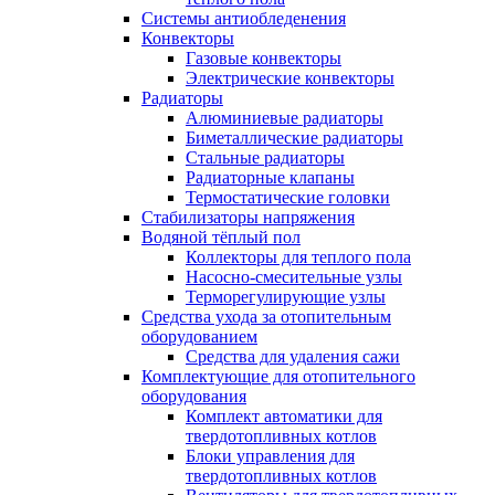
Системы антиобледенения
Конвекторы
Газовые конвекторы
Электрические конвекторы
Радиаторы
Алюминиевые радиаторы
Биметаллические радиаторы
Стальные радиаторы
Радиаторные клапаны
Термостатические головки
Стабилизаторы напряжения
Водяной тёплый пол
Коллекторы для теплого пола
Насосно-смесительные узлы
Терморегулирующие узлы
Средства ухода за отопительным
оборудованием
Средства для удаления сажи
Комплектующие для отопительного
оборудования
Комплект автоматики для
твердотопливных котлов
Блоки управления для
твердотопливных котлов