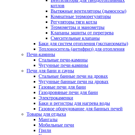
Вентиляторы для твердотопливных
котлов
Вытяжные вентиляторы (дымососы)
Комнатные терморегуляторы
Регуляторы тяги котла
Термометры и манометры
Клапаны защиты от перегрева
Смесительные клапаны
Баки для систем отопления (экспанзоматы)
Теплоноситель (антифриз) для отопления
Печи-камины
Стальные печи-камины
Чугунные печи-камины
Печи для бани и сауны
Стальные банные печи на дровах
Чугунные банные печи на дровах
Газовые печи для бани
Газодровяные печи для бани
Электрокаменки
Баки и регистры для нагрева воды
Газовое оборудование для банных печей
Товары для отдыха
Мангалы
Мобильные печи
Грили