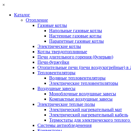
×
Каталог
Отопление
Газовые котлы
Напольные газовые котлы
Настенные газовые котлы
Парапетные газовые котлы
Электрические котлы
Котлы твердотопливные
Печи длительного горения (булерьян)
Печи-буржуйки
Отопительные печи (печи воздухогрейные) в
Тепловентиляторы
Водяные тепловентиляторы
Электрические тепловентиляторы
Воздушные завесы
Моноблочные воздушные завесы
Компактные воздушные завесы
Электрические теплые полы
Электрический нагревательный мат
Электрический нагревательный кабель
Термостаты для электрического теплого
Системы антиобледенения
Конвекторы