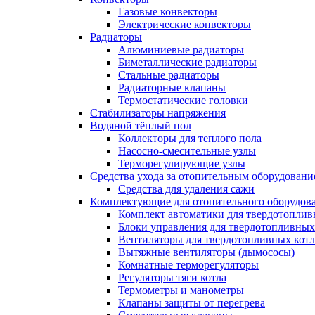
Газовые конвекторы
Электрические конвекторы
Радиаторы
Алюминиевые радиаторы
Биметаллические радиаторы
Стальные радиаторы
Радиаторные клапаны
Термостатические головки
Стабилизаторы напряжения
Водяной тёплый пол
Коллекторы для теплого пола
Насосно-смесительные узлы
Терморегулирующие узлы
Средства ухода за отопительным оборудовани
Средства для удаления сажи
Комплектующие для отопительного оборудов
Комплект автоматики для твердотоплив
Блоки управления для твердотопливных
Вентиляторы для твердотопливных кот
Вытяжные вентиляторы (дымососы)
Комнатные терморегуляторы
Регуляторы тяги котла
Термометры и манометры
Клапаны защиты от перегрева