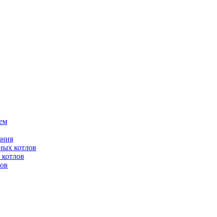
ем
ания
ных котлов
 котлов
лов