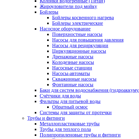
Колонки водогрейные (Титан)
Жироуловители под мойку
Бойлеры
Бойлеры косвенного нагрева
Бойлеры электрические
Насосное оборудование
Поверхностные насосы
Насосы для повышения давления
Насосы для рециркуляции
Циркуляционные насосы
Дренажные насосы
Колодезные насосы
Насосные станции
Насосы-автоматы
Скважинные насосы
Фонтанные насосы
Баки для систем водоснабжения (гидроаккуму
Счётчики для воды
Фильтры для питьевой воды
Обратный осмос
Системы для защиты от протечки
Трубы и фитинги
Металлопластиковые трубы
Трубы для теплого пола
Полипропиленовые трубы и фитинги