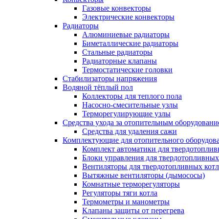
Газовые конвекторы
Электрические конвекторы
Радиаторы
Алюминиевые радиаторы
Биметаллические радиаторы
Стальные радиаторы
Радиаторные клапаны
Термостатические головки
Стабилизаторы напряжения
Водяной тёплый пол
Коллекторы для теплого пола
Насосно-смесительные узлы
Терморегулирующие узлы
Средства ухода за отопительным оборудовани
Средства для удаления сажи
Комплектующие для отопительного оборудов
Комплект автоматики для твердотоплив
Блоки управления для твердотопливных
Вентиляторы для твердотопливных кот
Вытяжные вентиляторы (дымососы)
Комнатные терморегуляторы
Регуляторы тяги котла
Термометры и манометры
Клапаны защиты от перегрева