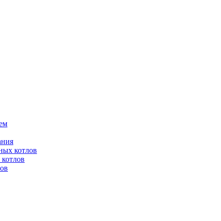
ем
ания
ных котлов
 котлов
лов