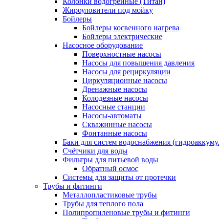
Колонки водогрейные (Титан)
Жироуловители под мойку
Бойлеры
Бойлеры косвенного нагрева
Бойлеры электрические
Насосное оборудование
Поверхностные насосы
Насосы для повышения давления
Насосы для рециркуляции
Циркуляционные насосы
Дренажные насосы
Колодезные насосы
Насосные станции
Насосы-автоматы
Скважинные насосы
Фонтанные насосы
Баки для систем водоснабжения (гидроаккуму
Счётчики для воды
Фильтры для питьевой воды
Обратный осмос
Системы для защиты от протечки
Трубы и фитинги
Металлопластиковые трубы
Трубы для теплого пола
Полипропиленовые трубы и фитинги