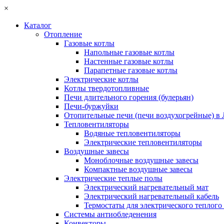
×
Каталог
Отопление
Газовые котлы
Напольные газовые котлы
Настенные газовые котлы
Парапетные газовые котлы
Электрические котлы
Котлы твердотопливные
Печи длительного горения (булерьян)
Печи-буржуйки
Отопительные печи (печи воздухогрейные) в
Тепловентиляторы
Водяные тепловентиляторы
Электрические тепловентиляторы
Воздушные завесы
Моноблочные воздушные завесы
Компактные воздушные завесы
Электрические теплые полы
Электрический нагревательный мат
Электрический нагревательный кабель
Термостаты для электрического теплого
Системы антиобледенения
Конвекторы