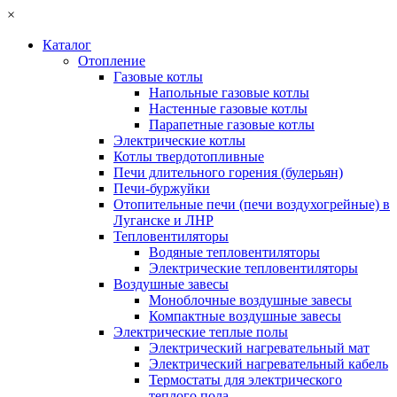
×
Каталог
Отопление
Газовые котлы
Напольные газовые котлы
Настенные газовые котлы
Парапетные газовые котлы
Электрические котлы
Котлы твердотопливные
Печи длительного горения (булерьян)
Печи-буржуйки
Отопительные печи (печи воздухогрейные) в
Луганске и ЛНР
Тепловентиляторы
Водяные тепловентиляторы
Электрические тепловентиляторы
Воздушные завесы
Моноблочные воздушные завесы
Компактные воздушные завесы
Электрические теплые полы
Электрический нагревательный мат
Электрический нагревательный кабель
Термостаты для электрического
теплого пола