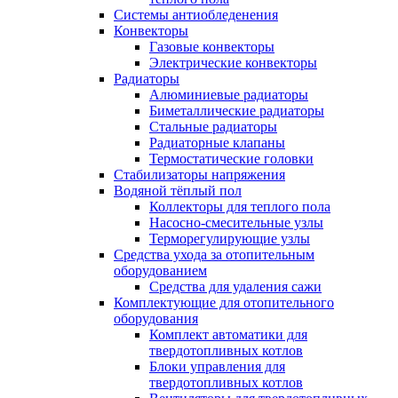
Системы антиобледенения
Конвекторы
Газовые конвекторы
Электрические конвекторы
Радиаторы
Алюминиевые радиаторы
Биметаллические радиаторы
Стальные радиаторы
Радиаторные клапаны
Термостатические головки
Стабилизаторы напряжения
Водяной тёплый пол
Коллекторы для теплого пола
Насосно-смесительные узлы
Терморегулирующие узлы
Средства ухода за отопительным
оборудованием
Средства для удаления сажи
Комплектующие для отопительного
оборудования
Комплект автоматики для
твердотопливных котлов
Блоки управления для
твердотопливных котлов