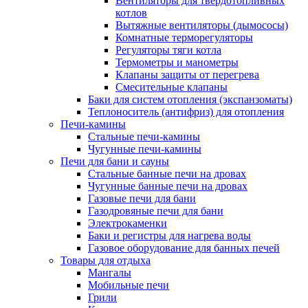
Вентиляторы для твердотопливных
котлов
Вытяжные вентиляторы (дымососы)
Комнатные терморегуляторы
Регуляторы тяги котла
Термометры и манометры
Клапаны защиты от перегрева
Смесительные клапаны
Баки для систем отопления (экспанзоматы)
Теплоноситель (антифриз) для отопления
Печи-камины
Стальные печи-камины
Чугунные печи-камины
Печи для бани и сауны
Стальные банные печи на дровах
Чугунные банные печи на дровах
Газовые печи для бани
Газодровяные печи для бани
Электрокаменки
Баки и регистры для нагрева воды
Газовое оборудование для банных печей
Товары для отдыха
Мангалы
Мобильные печи
Грили