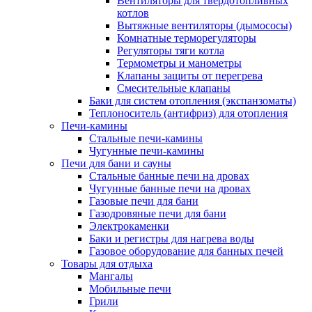
Вентиляторы для твердотопливных
котлов
Вытяжные вентиляторы (дымососы)
Комнатные терморегуляторы
Регуляторы тяги котла
Термометры и манометры
Клапаны защиты от перегрева
Смесительные клапаны
Баки для систем отопления (экспанзоматы)
Теплоноситель (антифриз) для отопления
Печи-камины
Стальные печи-камины
Чугунные печи-камины
Печи для бани и сауны
Стальные банные печи на дровах
Чугунные банные печи на дровах
Газовые печи для бани
Газодровяные печи для бани
Электрокаменки
Баки и регистры для нагрева воды
Газовое оборудование для банных печей
Товары для отдыха
Мангалы
Мобильные печи
Грили