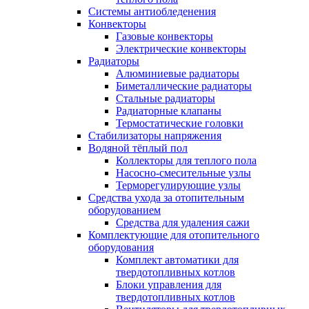
Системы антиобледенения
Конвекторы
Газовые конвекторы
Электрические конвекторы
Радиаторы
Алюминиевые радиаторы
Биметаллические радиаторы
Стальные радиаторы
Радиаторные клапаны
Термостатические головки
Стабилизаторы напряжения
Водяной тёплый пол
Коллекторы для теплого пола
Насосно-смесительные узлы
Терморегулирующие узлы
Средства ухода за отопительным
оборудованием
Средства для удаления сажи
Комплектующие для отопительного
оборудования
Комплект автоматики для
твердотопливных котлов
Блоки управления для
твердотопливных котлов