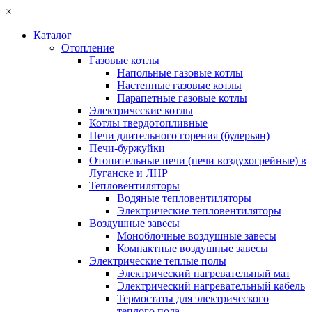
×
Каталог
Отопление
Газовые котлы
Напольные газовые котлы
Настенные газовые котлы
Парапетные газовые котлы
Электрические котлы
Котлы твердотопливные
Печи длительного горения (булерьян)
Печи-буржуйки
Отопительные печи (печи воздухогрейные) в
Луганске и ЛНР
Тепловентиляторы
Водяные тепловентиляторы
Электрические тепловентиляторы
Воздушные завесы
Моноблочные воздушные завесы
Компактные воздушные завесы
Электрические теплые полы
Электрический нагревательный мат
Электрический нагревательный кабель
Термостаты для электрического
теплого пола