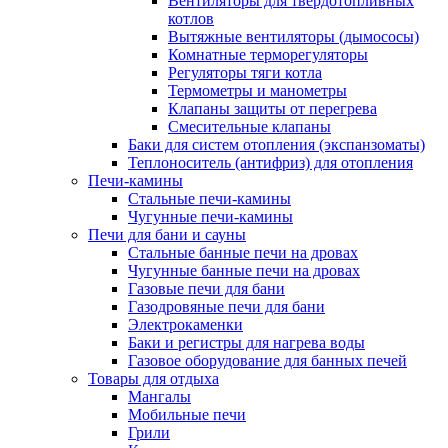
Вентиляторы для твердотопливных
котлов
Вытяжные вентиляторы (дымососы)
Комнатные терморегуляторы
Регуляторы тяги котла
Термометры и манометры
Клапаны защиты от перегрева
Смесительные клапаны
Баки для систем отопления (экспанзоматы)
Теплоноситель (антифриз) для отопления
Печи-камины
Стальные печи-камины
Чугунные печи-камины
Печи для бани и сауны
Стальные банные печи на дровах
Чугунные банные печи на дровах
Газовые печи для бани
Газодровяные печи для бани
Электрокаменки
Баки и регистры для нагрева воды
Газовое оборудование для банных печей
Товары для отдыха
Мангалы
Мобильные печи
Грили