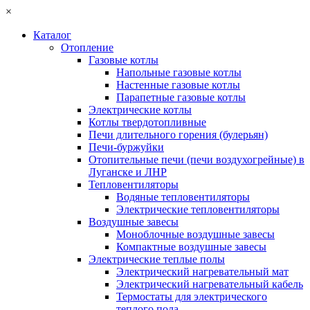
×
Каталог
Отопление
Газовые котлы
Напольные газовые котлы
Настенные газовые котлы
Парапетные газовые котлы
Электрические котлы
Котлы твердотопливные
Печи длительного горения (булерьян)
Печи-буржуйки
Отопительные печи (печи воздухогрейные) в
Луганске и ЛНР
Тепловентиляторы
Водяные тепловентиляторы
Электрические тепловентиляторы
Воздушные завесы
Моноблочные воздушные завесы
Компактные воздушные завесы
Электрические теплые полы
Электрический нагревательный мат
Электрический нагревательный кабель
Термостаты для электрического
теплого пола