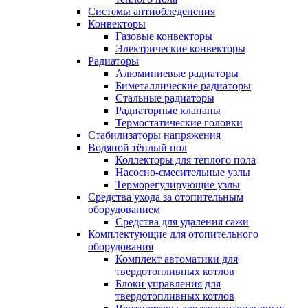
Системы антиобледенения
Конвекторы
Газовые конвекторы
Электрические конвекторы
Радиаторы
Алюминиевые радиаторы
Биметаллические радиаторы
Стальные радиаторы
Радиаторные клапаны
Термостатические головки
Стабилизаторы напряжения
Водяной тёплый пол
Коллекторы для теплого пола
Насосно-смесительные узлы
Терморегулирующие узлы
Средства ухода за отопительным
оборудованием
Средства для удаления сажи
Комплектующие для отопительного
оборудования
Комплект автоматики для
твердотопливных котлов
Блоки управления для
твердотопливных котлов