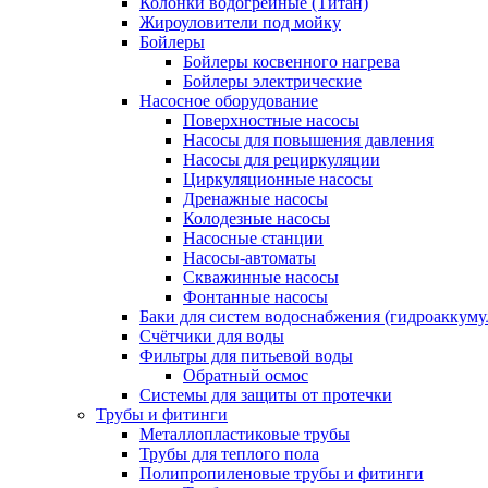
Колонки водогрейные (Титан)
Жироуловители под мойку
Бойлеры
Бойлеры косвенного нагрева
Бойлеры электрические
Насосное оборудование
Поверхностные насосы
Насосы для повышения давления
Насосы для рециркуляции
Циркуляционные насосы
Дренажные насосы
Колодезные насосы
Насосные станции
Насосы-автоматы
Скважинные насосы
Фонтанные насосы
Баки для систем водоснабжения (гидроаккуму
Счётчики для воды
Фильтры для питьевой воды
Обратный осмос
Системы для защиты от протечки
Трубы и фитинги
Металлопластиковые трубы
Трубы для теплого пола
Полипропиленовые трубы и фитинги