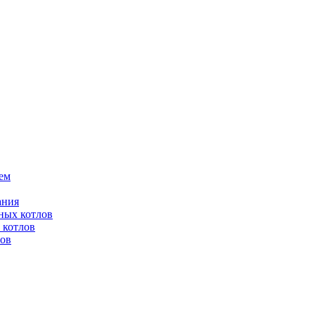
ем
ания
ных котлов
 котлов
лов