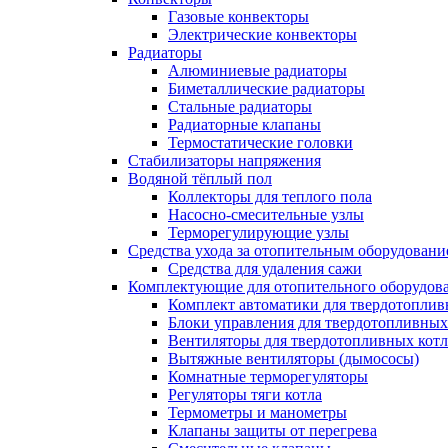
Газовые конвекторы
Электрические конвекторы
Радиаторы
Алюминиевые радиаторы
Биметаллические радиаторы
Стальные радиаторы
Радиаторные клапаны
Термостатические головки
Стабилизаторы напряжения
Водяной тёплый пол
Коллекторы для теплого пола
Насосно-смесительные узлы
Терморегулирующие узлы
Средства ухода за отопительным оборудовани
Средства для удаления сажи
Комплектующие для отопительного оборудов
Комплект автоматики для твердотоплив
Блоки управления для твердотопливных
Вентиляторы для твердотопливных кот
Вытяжные вентиляторы (дымососы)
Комнатные терморегуляторы
Регуляторы тяги котла
Термометры и манометры
Клапаны защиты от перегрева