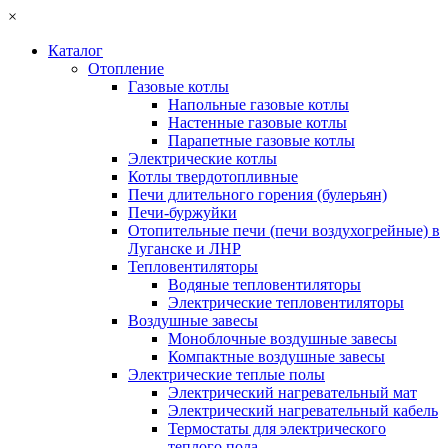
×
Каталог
Отопление
Газовые котлы
Напольные газовые котлы
Настенные газовые котлы
Парапетные газовые котлы
Электрические котлы
Котлы твердотопливные
Печи длительного горения (булерьян)
Печи-буржуйки
Отопительные печи (печи воздухогрейные) в
Луганске и ЛНР
Тепловентиляторы
Водяные тепловентиляторы
Электрические тепловентиляторы
Воздушные завесы
Моноблочные воздушные завесы
Компактные воздушные завесы
Электрические теплые полы
Электрический нагревательный мат
Электрический нагревательный кабель
Термостаты для электрического
теплого пола