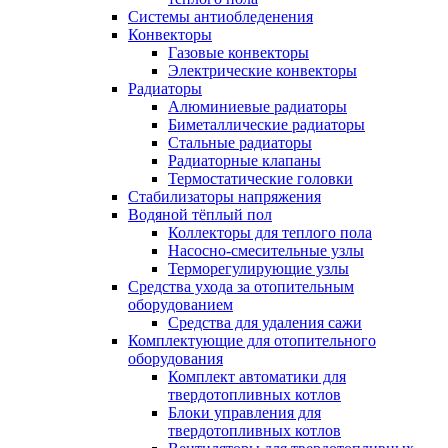
Системы антиобледенения
Конвекторы
Газовые конвекторы
Электрические конвекторы
Радиаторы
Алюминиевые радиаторы
Биметаллические радиаторы
Стальные радиаторы
Радиаторные клапаны
Термостатические головки
Стабилизаторы напряжения
Водяной тёплый пол
Коллекторы для теплого пола
Насосно-смесительные узлы
Терморегулирующие узлы
Средства ухода за отопительным
оборудованием
Средства для удаления сажи
Комплектующие для отопительного
оборудования
Комплект автоматики для
твердотопливных котлов
Блоки управления для
твердотопливных котлов