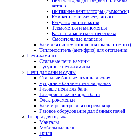
Вентиляторы для твердотопливных
котлов
Вытяжные вентиляторы (дымососы)
Комнатные терморегуляторы
Регуляторы тяги котла
Термометры и манометры
Клапаны защиты от перегрева
Смесительные клапаны
Баки для систем отопления (экспанзоматы)
Теплоноситель (антифриз) для отопления
Печи-камины
Стальные печи-камины
Чугунные печи-камины
Печи для бани и сауны
Стальные банные печи на дровах
Чугунные банные печи на дровах
Газовые печи для бани
Газодровяные печи для бани
Электрокаменки
Баки и регистры для нагрева воды
Газовое оборудование для банных печей
Товары для отдыха
Мангалы
Мобильные печи
Грили