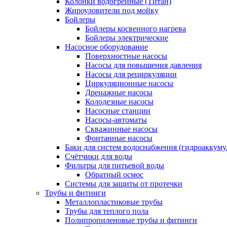
Колонки водогрейные (Титан)
Жироуловители под мойку
Бойлеры
Бойлеры косвенного нагрева
Бойлеры электрические
Насосное оборудование
Поверхностные насосы
Насосы для повышения давления
Насосы для рециркуляции
Циркуляционные насосы
Дренажные насосы
Колодезные насосы
Насосные станции
Насосы-автоматы
Скважинные насосы
Фонтанные насосы
Баки для систем водоснабжения (гидроаккуму
Счётчики для воды
Фильтры для питьевой воды
Обратный осмос
Системы для защиты от протечки
Трубы и фитинги
Металлопластиковые трубы
Трубы для теплого пола
Полипропиленовые трубы и фитинги