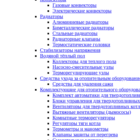
Газовые конвекторы
Электрические конвекторы
Радиаторы
Алюминиевые радиаторы
Биметаллические радиаторы
Стальные радиаторы
Радиаторные клапаны
Термостатические головки
Стабилизаторы напряжения
Водяной тёплый пол
Коллекторы для теплого пола
Насосно-смесительные узлы
Терморегулирующие узлы
Средства ухода за отопительным оборудовани
Средства для удаления сажи
Комплектующие для отопительного оборудов
Комплект автоматики для твердотоплив
Блоки управления для твердотопливных
Вентиляторы для твердотопливных кот
Вытяжные вентиляторы (дымососы)
Комнатные терморегуляторы
Регуляторы тяги котла
Термометры и манометры
Клапаны защиты от перегрева