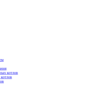
ем
ания
ных котлов
 котлов
лов