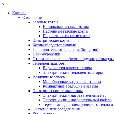
×
Каталог
Отопление
Газовые котлы
Напольные газовые котлы
Настенные газовые котлы
Парапетные газовые котлы
Электрические котлы
Котлы твердотопливные
Печи длительного горения (булерьян)
Печи-буржуйки
Отопительные печи (печи воздухогрейные) в
Тепловентиляторы
Водяные тепловентиляторы
Электрические тепловентиляторы
Воздушные завесы
Моноблочные воздушные завесы
Компактные воздушные завесы
Электрические теплые полы
Электрический нагревательный мат
Электрический нагревательный кабель
Термостаты для электрического теплого
Системы антиобледенения
Конвекторы