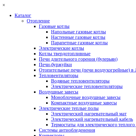
×
Каталог
Отопление
Газовые котлы
Напольные газовые котлы
Настенные газовые котлы
Парапетные газовые котлы
Электрические котлы
Котлы твердотопливные
Печи длительного горения (булерьян)
Печи-буржуйки
Отопительные печи (печи воздухогрейные) в
Тепловентиляторы
Водяные тепловентиляторы
Электрические тепловентиляторы
Воздушные завесы
Моноблочные воздушные завесы
Компактные воздушные завесы
Электрические теплые полы
Электрический нагревательный мат
Электрический нагревательный кабель
Термостаты для электрического теплого
Системы антиобледенения
Конвекторы