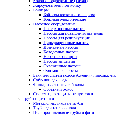
Колонки водогрейные (Титан)
Жироуловители под мойку
Бойлеры
Бойлеры косвенного нагрева
Бойлеры электрические
Насосное оборудование
Поверхностные насосы
Насосы для повышения давления
Насосы для рециркуляции
Циркуляционные насосы
Дренажные насосы
Колодезные насосы
Насосные станции
Насосы-автоматы
Скважинные насосы
Фонтанные насосы
Баки для систем водоснабжения (гидроаккуму
Счётчики для воды
Фильтры для питьевой воды
Обратный осмос
Системы для защиты от протечки
Трубы и фитинги
Металлопластиковые трубы
Трубы для теплого пола
Полипропиленовые трубы и фитинги