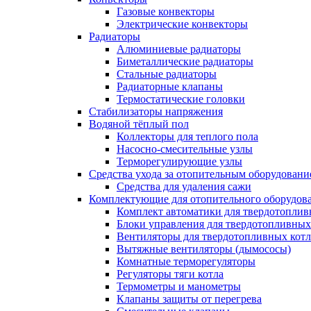
Газовые конвекторы
Электрические конвекторы
Радиаторы
Алюминиевые радиаторы
Биметаллические радиаторы
Стальные радиаторы
Радиаторные клапаны
Термостатические головки
Стабилизаторы напряжения
Водяной тёплый пол
Коллекторы для теплого пола
Насосно-смесительные узлы
Терморегулирующие узлы
Средства ухода за отопительным оборудовани
Средства для удаления сажи
Комплектующие для отопительного оборудов
Комплект автоматики для твердотоплив
Блоки управления для твердотопливных
Вентиляторы для твердотопливных кот
Вытяжные вентиляторы (дымососы)
Комнатные терморегуляторы
Регуляторы тяги котла
Термометры и манометры
Клапаны защиты от перегрева