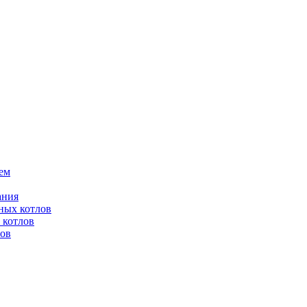
ем
ания
ных котлов
 котлов
лов