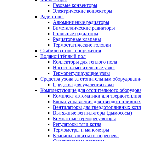
Газовые конвекторы
Электрические конвекторы
Радиаторы
Алюминиевые радиаторы
Биметаллические радиаторы
Стальные радиаторы
Радиаторные клапаны
Термостатические головки
Стабилизаторы напряжения
Водяной тёплый пол
Коллекторы для теплого пола
Насосно-смесительные узлы
Терморегулирующие узлы
Средства ухода за отопительным оборудовани
Средства для удаления сажи
Комплектующие для отопительного оборудов
Комплект автоматики для твердотоплив
Блоки управления для твердотопливных
Вентиляторы для твердотопливных кот
Вытяжные вентиляторы (дымососы)
Комнатные терморегуляторы
Регуляторы тяги котла
Термометры и манометры
Клапаны защиты от перегрева