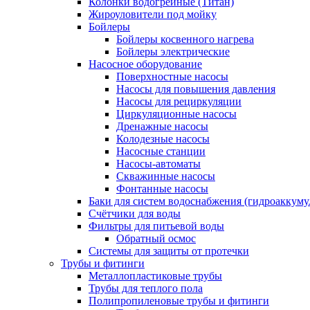
Колонки водогрейные (Титан)
Жироуловители под мойку
Бойлеры
Бойлеры косвенного нагрева
Бойлеры электрические
Насосное оборудование
Поверхностные насосы
Насосы для повышения давления
Насосы для рециркуляции
Циркуляционные насосы
Дренажные насосы
Колодезные насосы
Насосные станции
Насосы-автоматы
Скважинные насосы
Фонтанные насосы
Баки для систем водоснабжения (гидроаккуму
Счётчики для воды
Фильтры для питьевой воды
Обратный осмос
Системы для защиты от протечки
Трубы и фитинги
Металлопластиковые трубы
Трубы для теплого пола
Полипропиленовые трубы и фитинги