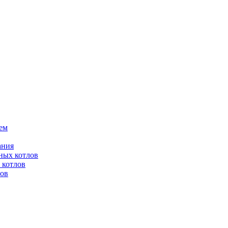
ем
ания
ных котлов
 котлов
лов