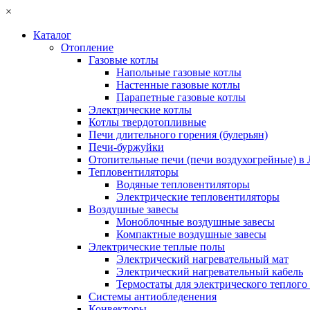
×
Каталог
Отопление
Газовые котлы
Напольные газовые котлы
Настенные газовые котлы
Парапетные газовые котлы
Электрические котлы
Котлы твердотопливные
Печи длительного горения (булерьян)
Печи-буржуйки
Отопительные печи (печи воздухогрейные) в
Тепловентиляторы
Водяные тепловентиляторы
Электрические тепловентиляторы
Воздушные завесы
Моноблочные воздушные завесы
Компактные воздушные завесы
Электрические теплые полы
Электрический нагревательный мат
Электрический нагревательный кабель
Термостаты для электрического теплого
Системы антиобледенения
Конвекторы