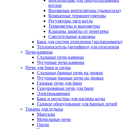
Вентиляторы для твердотопливных
котлов
Вытяжные вентиляторы (дымососы)
Комнатные терморегуляторы
Регуляторы тяги котла
Термометры и манометры
Клапаны защиты от перегрева
Смесительные клапаны
Баки для систем отопления (экспанзоматы)
Теплоноситель (антифриз) для отопления
Печи-камины
Стальные печи-камины
Чугунные печи-камины
Печи для бани и сауны
Стальные банные печи на дровах
Чугунные банные печи на дровах
Газовые печи для бани
Газодровяные печи для бани
Электрокаменки
Баки и регистры для нагрева воды
Газовое оборудование для банных печей
Товары для отдыха
Мангалы
Мобильные печи
Грили