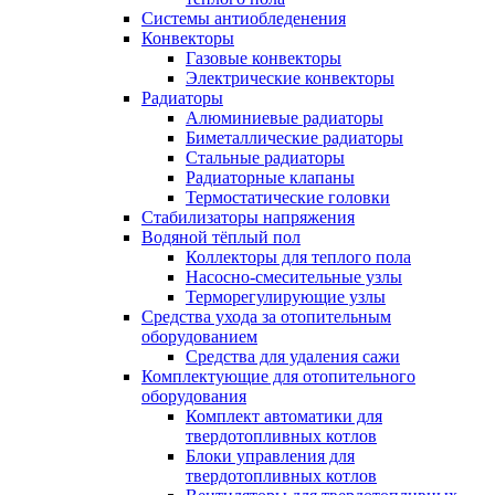
Системы антиобледенения
Конвекторы
Газовые конвекторы
Электрические конвекторы
Радиаторы
Алюминиевые радиаторы
Биметаллические радиаторы
Стальные радиаторы
Радиаторные клапаны
Термостатические головки
Стабилизаторы напряжения
Водяной тёплый пол
Коллекторы для теплого пола
Насосно-смесительные узлы
Терморегулирующие узлы
Средства ухода за отопительным
оборудованием
Средства для удаления сажи
Комплектующие для отопительного
оборудования
Комплект автоматики для
твердотопливных котлов
Блоки управления для
твердотопливных котлов