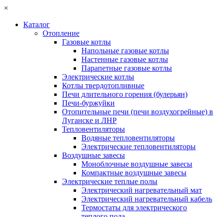
×
Каталог
Отопление
Газовые котлы
Напольные газовые котлы
Настенные газовые котлы
Парапетные газовые котлы
Электрические котлы
Котлы твердотопливные
Печи длительного горения (булерьян)
Печи-буржуйки
Отопительные печи (печи воздухогрейные) в
Луганске и ЛНР
Тепловентиляторы
Водяные тепловентиляторы
Электрические тепловентиляторы
Воздушные завесы
Моноблочные воздушные завесы
Компактные воздушные завесы
Электрические теплые полы
Электрический нагревательный мат
Электрический нагревательный кабель
Термостаты для электрического
теплого пола