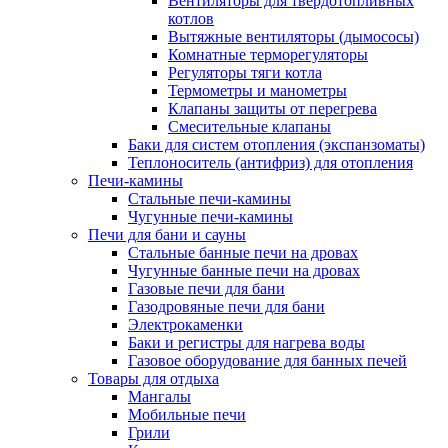
Вентиляторы для твердотопливных
котлов
Вытяжные вентиляторы (дымососы)
Комнатные терморегуляторы
Регуляторы тяги котла
Термометры и манометры
Клапаны защиты от перегрева
Смесительные клапаны
Баки для систем отопления (экспанзоматы)
Теплоноситель (антифриз) для отопления
Печи-камины
Стальные печи-камины
Чугунные печи-камины
Печи для бани и сауны
Стальные банные печи на дровах
Чугунные банные печи на дровах
Газовые печи для бани
Газодровяные печи для бани
Электрокаменки
Баки и регистры для нагрева воды
Газовое оборудование для банных печей
Товары для отдыха
Мангалы
Мобильные печи
Грили