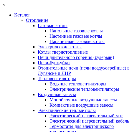
×
Каталог
Отопление
Газовые котлы
Напольные газовые котлы
Настенные газовые котлы
Парапетные газовые котлы
Электрические котлы
Котлы твердотопливные
Печи длительного горения (булерьян)
Печи-буржуйки
Отопительные печи (печи воздухогрейные) в
Луганске и ЛНР
Тепловентиляторы
Водяные тепловентиляторы
Электрические тепловентиляторы
Воздушные завесы
Моноблочные воздушные завесы
Компактные воздушные завесы
Электрические теплые полы
Электрический нагревательный мат
Электрический нагревательный кабель
Термостаты для электрического
теплого пола