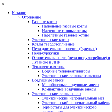
×
Каталог
Отопление
Газовые котлы
Напольные газовые котлы
Настенные газовые котлы
Парапетные газовые котлы
Электрические котлы
Котлы твердотопливные
Печи длительного горения (булерьян)
Печи-буржуйки
Отопительные печи (печи воздухогрейные) в
Луганске и ЛНР
Тепловентиляторы
Водяные тепловентиляторы
Электрические тепловентиляторы
Воздушные завесы
Моноблочные воздушные завесы
Компактные воздушные завесы
Электрические теплые полы
Электрический нагревательный мат
Электрический нагревательный кабель
Термостаты для электрического
теплого пола