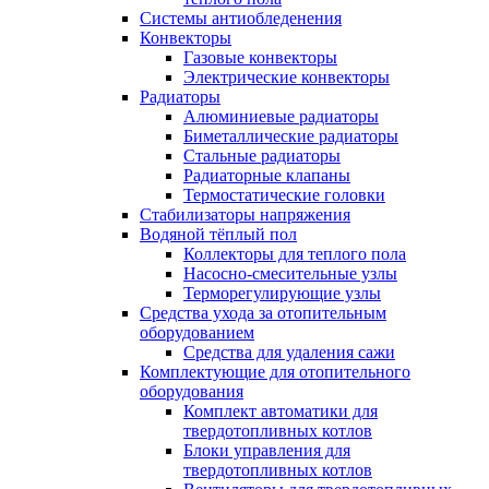
Системы антиобледенения
Конвекторы
Газовые конвекторы
Электрические конвекторы
Радиаторы
Алюминиевые радиаторы
Биметаллические радиаторы
Стальные радиаторы
Радиаторные клапаны
Термостатические головки
Стабилизаторы напряжения
Водяной тёплый пол
Коллекторы для теплого пола
Насосно-смесительные узлы
Терморегулирующие узлы
Средства ухода за отопительным
оборудованием
Средства для удаления сажи
Комплектующие для отопительного
оборудования
Комплект автоматики для
твердотопливных котлов
Блоки управления для
твердотопливных котлов