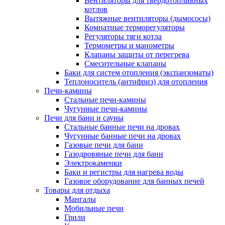
Вентиляторы для твердотопливных
котлов
Вытяжные вентиляторы (дымососы)
Комнатные терморегуляторы
Регуляторы тяги котла
Термометры и манометры
Клапаны защиты от перегрева
Смесительные клапаны
Баки для систем отопления (экспанзоматы)
Теплоноситель (антифриз) для отопления
Печи-камины
Стальные печи-камины
Чугунные печи-камины
Печи для бани и сауны
Стальные банные печи на дровах
Чугунные банные печи на дровах
Газовые печи для бани
Газодровяные печи для бани
Электрокаменки
Баки и регистры для нагрева воды
Газовое оборудование для банных печей
Товары для отдыха
Мангалы
Мобильные печи
Грили