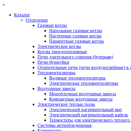
×
Каталог
Отопление
Газовые котлы
Напольные газовые котлы
Настенные газовые котлы
Парапетные газовые котлы
Электрические котлы
Котлы твердотопливные
Печи длительного горения (булерьян)
Печи-буржуйки
Отопительные печи (печи воздухогрейные) в
Тепловентиляторы
Водяные тепловентиляторы
Электрические тепловентиляторы
Воздушные завесы
Моноблочные воздушные завесы
Компактные воздушные завесы
Электрические теплые полы
Электрический нагревательный мат
Электрический нагревательный кабель
Термостаты для электрического теплого
Системы антиобледенения
Конвекторы