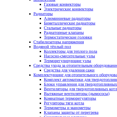
Газовые конвекторы
Электрические конвекторы
Радиаторы
Алюминиевые радиаторы
Биметаллические радиаторы
Стальные радиаторы
Радиаторные клапаны
Термостатические головки
Стабилизаторы напряжения
Водяной тёплый пол
Коллекторы для теплого пола
Насосно-смесительные узлы
Терморегулирующие узлы
Средства ухода за отопительным оборудовани
Средства для удаления сажи
Комплектующие для отопительного оборудов
Комплект автоматики для твердотоплив
Блоки управления для твердотопливных
Вентиляторы для твердотопливных кот
Вытяжные вентиляторы (дымососы)
Комнатные терморегуляторы
Регуляторы тяги котла
Термометры и манометры
Клапаны защиты от перегрева