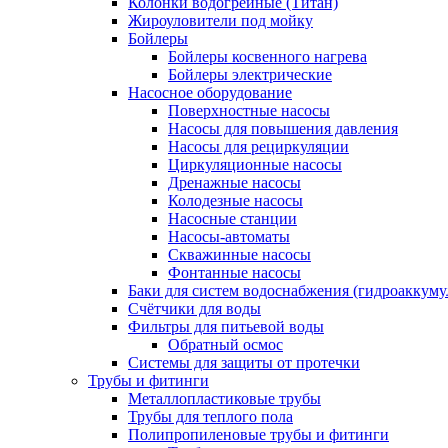
Колонки водогрейные (Титан)
Жироуловители под мойку
Бойлеры
Бойлеры косвенного нагрева
Бойлеры электрические
Насосное оборудование
Поверхностные насосы
Насосы для повышения давления
Насосы для рециркуляции
Циркуляционные насосы
Дренажные насосы
Колодезные насосы
Насосные станции
Насосы-автоматы
Скважинные насосы
Фонтанные насосы
Баки для систем водоснабжения (гидроаккуму
Счётчики для воды
Фильтры для питьевой воды
Обратный осмос
Системы для защиты от протечки
Трубы и фитинги
Металлопластиковые трубы
Трубы для теплого пола
Полипропиленовые трубы и фитинги