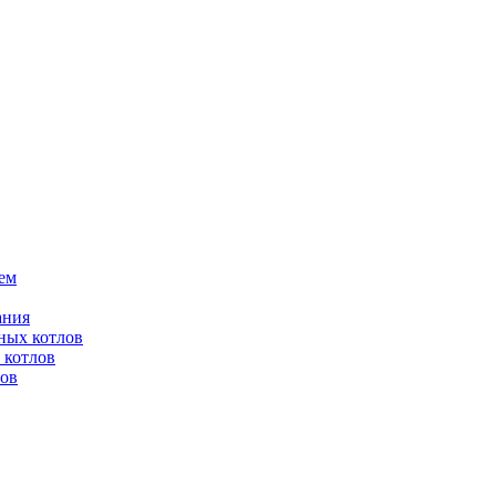
ем
ания
ных котлов
 котлов
лов