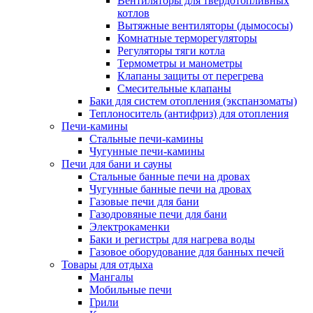
Вентиляторы для твердотопливных
котлов
Вытяжные вентиляторы (дымососы)
Комнатные терморегуляторы
Регуляторы тяги котла
Термометры и манометры
Клапаны защиты от перегрева
Смесительные клапаны
Баки для систем отопления (экспанзоматы)
Теплоноситель (антифриз) для отопления
Печи-камины
Стальные печи-камины
Чугунные печи-камины
Печи для бани и сауны
Стальные банные печи на дровах
Чугунные банные печи на дровах
Газовые печи для бани
Газодровяные печи для бани
Электрокаменки
Баки и регистры для нагрева воды
Газовое оборудование для банных печей
Товары для отдыха
Мангалы
Мобильные печи
Грили