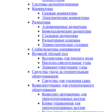
Системы антиобледенения
Конвекторы
Газовые конвекторы
Электрические конвекторы
Радиаторы
Алюминиевые радиаторы
Биметаллические радиаторы
Стальные радиаторы
Радиаторные клапаны
Термостатические головки
Стабилизаторы напряжения
Водяной тёплый пол
Коллекторы для теплого пола
Насосно-смесительные узлы
Терморегулирующие узлы
Средства ухода за отопительным
оборудованием
Средства для удаления сажи
Комплектующие для отопительного
оборудования
Комплект автоматики для
твердотопливных котлов
Блоки управления для
твердотопливных котлов