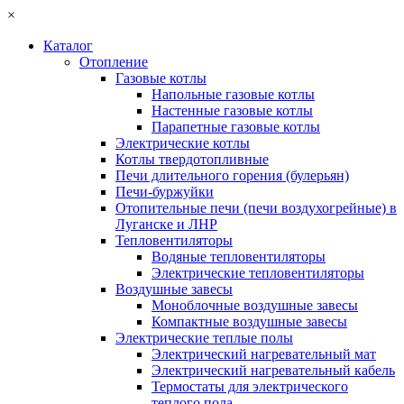
×
Каталог
Отопление
Газовые котлы
Напольные газовые котлы
Настенные газовые котлы
Парапетные газовые котлы
Электрические котлы
Котлы твердотопливные
Печи длительного горения (булерьян)
Печи-буржуйки
Отопительные печи (печи воздухогрейные) в
Луганске и ЛНР
Тепловентиляторы
Водяные тепловентиляторы
Электрические тепловентиляторы
Воздушные завесы
Моноблочные воздушные завесы
Компактные воздушные завесы
Электрические теплые полы
Электрический нагревательный мат
Электрический нагревательный кабель
Термостаты для электрического
теплого пола