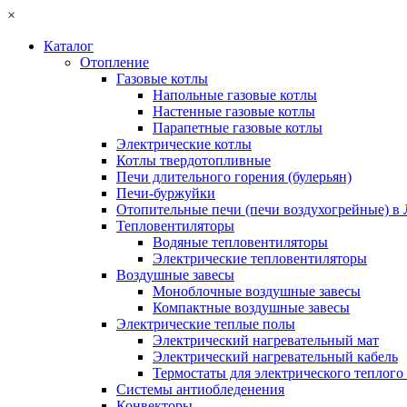
×
Каталог
Отопление
Газовые котлы
Напольные газовые котлы
Настенные газовые котлы
Парапетные газовые котлы
Электрические котлы
Котлы твердотопливные
Печи длительного горения (булерьян)
Печи-буржуйки
Отопительные печи (печи воздухогрейные) в
Тепловентиляторы
Водяные тепловентиляторы
Электрические тепловентиляторы
Воздушные завесы
Моноблочные воздушные завесы
Компактные воздушные завесы
Электрические теплые полы
Электрический нагревательный мат
Электрический нагревательный кабель
Термостаты для электрического теплого
Системы антиобледенения
Конвекторы