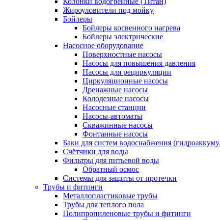
Колонки водогрейные (Титан)
Жироуловители под мойку
Бойлеры
Бойлеры косвенного нагрева
Бойлеры электрические
Насосное оборудование
Поверхностные насосы
Насосы для повышения давления
Насосы для рециркуляции
Циркуляционные насосы
Дренажные насосы
Колодезные насосы
Насосные станции
Насосы-автоматы
Скважинные насосы
Фонтанные насосы
Баки для систем водоснабжения (гидроаккуму
Счётчики для воды
Фильтры для питьевой воды
Обратный осмос
Системы для защиты от протечки
Трубы и фитинги
Металлопластиковые трубы
Трубы для теплого пола
Полипропиленовые трубы и фитинги