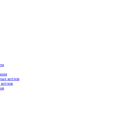
ем
ания
ных котлов
 котлов
лов