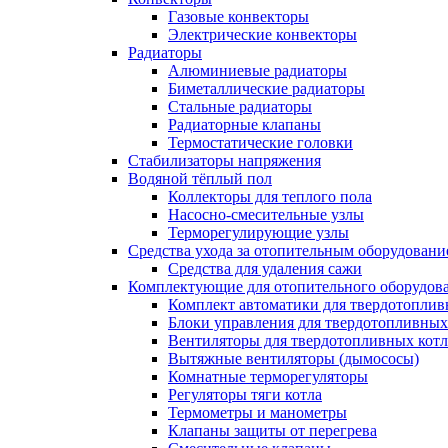
Газовые конвекторы
Электрические конвекторы
Радиаторы
Алюминиевые радиаторы
Биметаллические радиаторы
Стальные радиаторы
Радиаторные клапаны
Термостатические головки
Стабилизаторы напряжения
Водяной тёплый пол
Коллекторы для теплого пола
Насосно-смесительные узлы
Терморегулирующие узлы
Средства ухода за отопительным оборудовани
Средства для удаления сажи
Комплектующие для отопительного оборудов
Комплект автоматики для твердотоплив
Блоки управления для твердотопливных
Вентиляторы для твердотопливных кот
Вытяжные вентиляторы (дымососы)
Комнатные терморегуляторы
Регуляторы тяги котла
Термометры и манометры
Клапаны защиты от перегрева