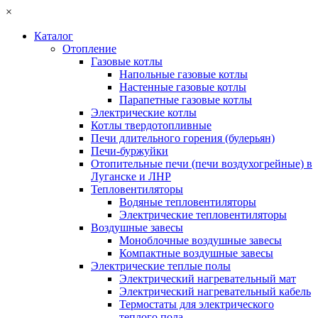
×
Каталог
Отопление
Газовые котлы
Напольные газовые котлы
Настенные газовые котлы
Парапетные газовые котлы
Электрические котлы
Котлы твердотопливные
Печи длительного горения (булерьян)
Печи-буржуйки
Отопительные печи (печи воздухогрейные) в
Луганске и ЛНР
Тепловентиляторы
Водяные тепловентиляторы
Электрические тепловентиляторы
Воздушные завесы
Моноблочные воздушные завесы
Компактные воздушные завесы
Электрические теплые полы
Электрический нагревательный мат
Электрический нагревательный кабель
Термостаты для электрического
теплого пола