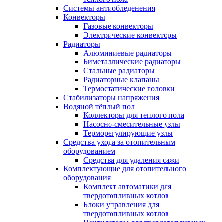
Системы антиобледенения
Конвекторы
Газовые конвекторы
Электрические конвекторы
Радиаторы
Алюминиевые радиаторы
Биметаллические радиаторы
Стальные радиаторы
Радиаторные клапаны
Термостатические головки
Стабилизаторы напряжения
Водяной тёплый пол
Коллекторы для теплого пола
Насосно-смесительные узлы
Терморегулирующие узлы
Средства ухода за отопительным
оборудованием
Средства для удаления сажи
Комплектующие для отопительного
оборудования
Комплект автоматики для
твердотопливных котлов
Блоки управления для
твердотопливных котлов