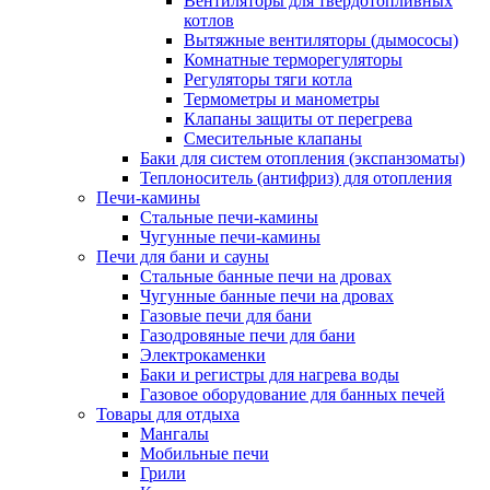
Вентиляторы для твердотопливных
котлов
Вытяжные вентиляторы (дымососы)
Комнатные терморегуляторы
Регуляторы тяги котла
Термометры и манометры
Клапаны защиты от перегрева
Смесительные клапаны
Баки для систем отопления (экспанзоматы)
Теплоноситель (антифриз) для отопления
Печи-камины
Стальные печи-камины
Чугунные печи-камины
Печи для бани и сауны
Стальные банные печи на дровах
Чугунные банные печи на дровах
Газовые печи для бани
Газодровяные печи для бани
Электрокаменки
Баки и регистры для нагрева воды
Газовое оборудование для банных печей
Товары для отдыха
Мангалы
Мобильные печи
Грили