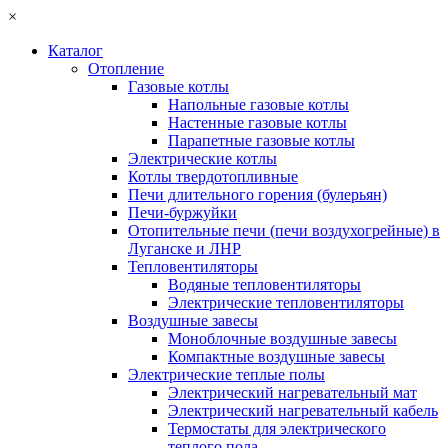
×
Каталог
Отопление
Газовые котлы
Напольные газовые котлы
Настенные газовые котлы
Парапетные газовые котлы
Электрические котлы
Котлы твердотопливные
Печи длительного горения (булерьян)
Печи-буржуйки
Отопительные печи (печи воздухогрейные) в
Луганске и ЛНР
Тепловентиляторы
Водяные тепловентиляторы
Электрические тепловентиляторы
Воздушные завесы
Моноблочные воздушные завесы
Компактные воздушные завесы
Электрические теплые полы
Электрический нагревательный мат
Электрический нагревательный кабель
Термостаты для электрического
теплого пола