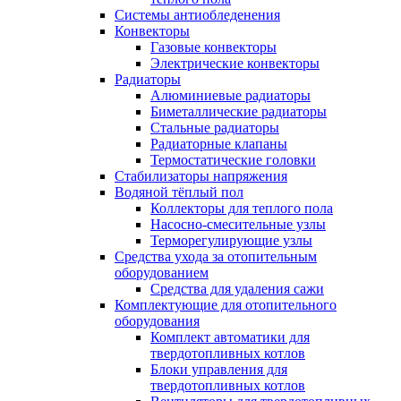
Системы антиобледенения
Конвекторы
Газовые конвекторы
Электрические конвекторы
Радиаторы
Алюминиевые радиаторы
Биметаллические радиаторы
Стальные радиаторы
Радиаторные клапаны
Термостатические головки
Стабилизаторы напряжения
Водяной тёплый пол
Коллекторы для теплого пола
Насосно-смесительные узлы
Терморегулирующие узлы
Средства ухода за отопительным
оборудованием
Средства для удаления сажи
Комплектующие для отопительного
оборудования
Комплект автоматики для
твердотопливных котлов
Блоки управления для
твердотопливных котлов