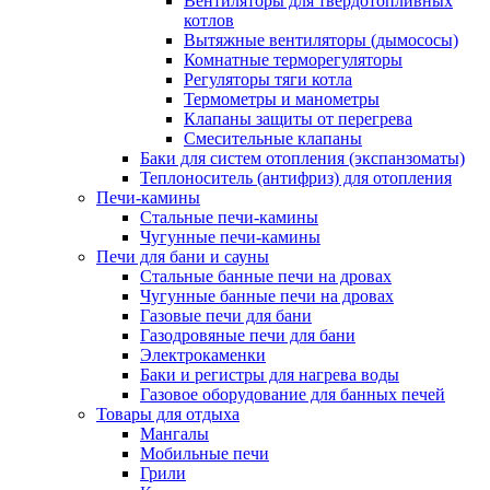
Вентиляторы для твердотопливных
котлов
Вытяжные вентиляторы (дымососы)
Комнатные терморегуляторы
Регуляторы тяги котла
Термометры и манометры
Клапаны защиты от перегрева
Смесительные клапаны
Баки для систем отопления (экспанзоматы)
Теплоноситель (антифриз) для отопления
Печи-камины
Стальные печи-камины
Чугунные печи-камины
Печи для бани и сауны
Стальные банные печи на дровах
Чугунные банные печи на дровах
Газовые печи для бани
Газодровяные печи для бани
Электрокаменки
Баки и регистры для нагрева воды
Газовое оборудование для банных печей
Товары для отдыха
Мангалы
Мобильные печи
Грили