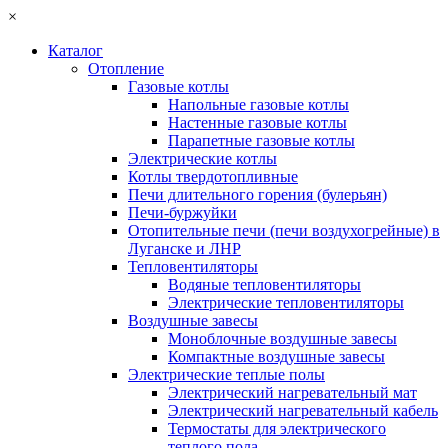
×
Каталог
Отопление
Газовые котлы
Напольные газовые котлы
Настенные газовые котлы
Парапетные газовые котлы
Электрические котлы
Котлы твердотопливные
Печи длительного горения (булерьян)
Печи-буржуйки
Отопительные печи (печи воздухогрейные) в
Луганске и ЛНР
Тепловентиляторы
Водяные тепловентиляторы
Электрические тепловентиляторы
Воздушные завесы
Моноблочные воздушные завесы
Компактные воздушные завесы
Электрические теплые полы
Электрический нагревательный мат
Электрический нагревательный кабель
Термостаты для электрического
теплого пола