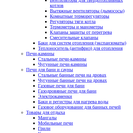
Вентиляторы для твердотопливных
котлов
Вытяжные вентиляторы (дымососы)
Комнатные терморегуляторы
Регуляторы тяги котла
Термометры и манометры
Клапаны защиты от перегрева
Смесительные клапаны
Баки для систем отопления (экспанзоматы)
Теплоноситель (антифриз) для отопления
Печи-камины
Стальные печи-камины
Чугунные печи-камины
Печи для бани и сауны
Стальные банные печи на дровах
Чугунные банные печи на дровах
Газовые печи для бани
Газодровяные печи для бани
Электрокаменки
Баки и регистры для нагрева воды
Газовое оборудование для банных печей
Товары для отдыха
Мангалы
Мобильные печи
Грили