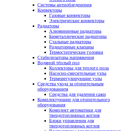
Системы антиобледенения
Конвекторы
Газовые конвекторы
Электрические конвекторы
Радиаторы
Алюминиевые радиаторы
Биметаллические радиаторы
Стальные радиаторы
Радиаторные клапаны
Термостатические головки
Стабилизаторы напряжения
Водяной тёплый пол
Коллекторы для теплого пола
Насосно-смесительные узлы
Терморегулирующие узлы
Средства ухода за отопительным
оборудованием
Средства для удаления сажи
Комплектующие для отопительного
оборудования
Комплект автоматики для
твердотопливных котлов
Блоки управления для
твердотопливных котлов