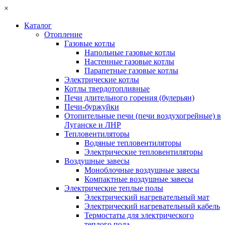
×
Каталог
Отопление
Газовые котлы
Напольные газовые котлы
Настенные газовые котлы
Парапетные газовые котлы
Электрические котлы
Котлы твердотопливные
Печи длительного горения (булерьян)
Печи-буржуйки
Отопительные печи (печи воздухогрейные) в
Луганске и ЛНР
Тепловентиляторы
Водяные тепловентиляторы
Электрические тепловентиляторы
Воздушные завесы
Моноблочные воздушные завесы
Компактные воздушные завесы
Электрические теплые полы
Электрический нагревательный мат
Электрический нагревательный кабель
Термостаты для электрического
теплого пола