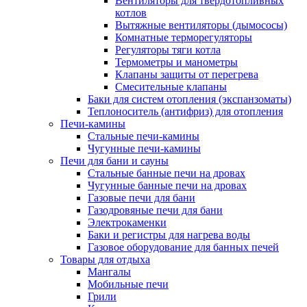
Вентиляторы для твердотопливных
котлов
Вытяжные вентиляторы (дымососы)
Комнатные терморегуляторы
Регуляторы тяги котла
Термометры и манометры
Клапаны защиты от перегрева
Смесительные клапаны
Баки для систем отопления (экспанзоматы)
Теплоноситель (антифриз) для отопления
Печи-камины
Стальные печи-камины
Чугунные печи-камины
Печи для бани и сауны
Стальные банные печи на дровах
Чугунные банные печи на дровах
Газовые печи для бани
Газодровяные печи для бани
Электрокаменки
Баки и регистры для нагрева воды
Газовое оборудование для банных печей
Товары для отдыха
Мангалы
Мобильные печи
Грили