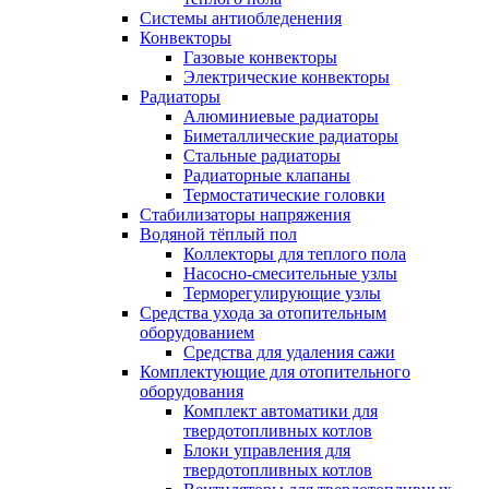
Системы антиобледенения
Конвекторы
Газовые конвекторы
Электрические конвекторы
Радиаторы
Алюминиевые радиаторы
Биметаллические радиаторы
Стальные радиаторы
Радиаторные клапаны
Термостатические головки
Стабилизаторы напряжения
Водяной тёплый пол
Коллекторы для теплого пола
Насосно-смесительные узлы
Терморегулирующие узлы
Средства ухода за отопительным
оборудованием
Средства для удаления сажи
Комплектующие для отопительного
оборудования
Комплект автоматики для
твердотопливных котлов
Блоки управления для
твердотопливных котлов