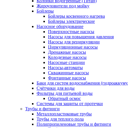
Колонки водогрейные (Титан)
Жироуловители под мойку
Бойлеры
Бойлеры косвенного нагрева
Бойлеры электрические
Насосное оборудование
Поверхностные насосы
Насосы для повышения давления
Насосы для рециркуляции
Циркуляционные насосы
Дренажные насосы
Колодезные насосы
Насосные станции
Насосы-автоматы
Скважинные насосы
Фонтанные насосы
Баки для систем водоснабжения (гидроаккуму
Счётчики для воды
Фильтры для питьевой воды
Обратный осмос
Системы для защиты от протечки
Трубы и фитинги
Металлопластиковые трубы
Трубы для теплого пола
Полипропиленовые трубы и фитинги