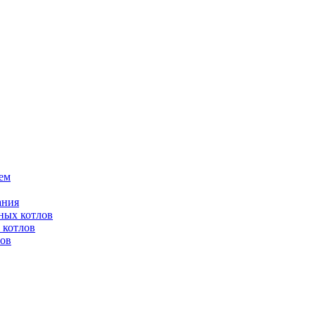
ем
ания
ных котлов
 котлов
лов