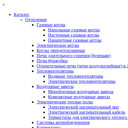
×
Каталог
Отопление
Газовые котлы
Напольные газовые котлы
Настенные газовые котлы
Парапетные газовые котлы
Электрические котлы
Котлы твердотопливные
Печи длительного горения (булерьян)
Печи-буржуйки
Отопительные печи (печи воздухогрейные) в
Тепловентиляторы
Водяные тепловентиляторы
Электрические тепловентиляторы
Воздушные завесы
Моноблочные воздушные завесы
Компактные воздушные завесы
Электрические теплые полы
Электрический нагревательный мат
Электрический нагревательный кабель
Термостаты для электрического теплого
Системы антиобледенения
Конвекторы