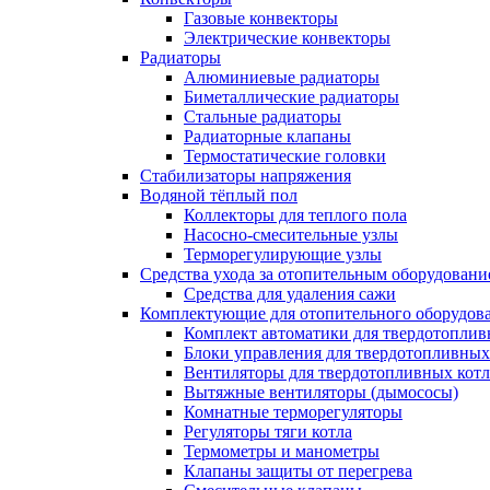
Газовые конвекторы
Электрические конвекторы
Радиаторы
Алюминиевые радиаторы
Биметаллические радиаторы
Стальные радиаторы
Радиаторные клапаны
Термостатические головки
Стабилизаторы напряжения
Водяной тёплый пол
Коллекторы для теплого пола
Насосно-смесительные узлы
Терморегулирующие узлы
Средства ухода за отопительным оборудовани
Средства для удаления сажи
Комплектующие для отопительного оборудов
Комплект автоматики для твердотоплив
Блоки управления для твердотопливных
Вентиляторы для твердотопливных кот
Вытяжные вентиляторы (дымососы)
Комнатные терморегуляторы
Регуляторы тяги котла
Термометры и манометры
Клапаны защиты от перегрева