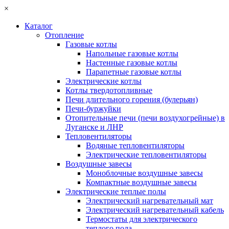
×
Каталог
Отопление
Газовые котлы
Напольные газовые котлы
Настенные газовые котлы
Парапетные газовые котлы
Электрические котлы
Котлы твердотопливные
Печи длительного горения (булерьян)
Печи-буржуйки
Отопительные печи (печи воздухогрейные) в
Луганске и ЛНР
Тепловентиляторы
Водяные тепловентиляторы
Электрические тепловентиляторы
Воздушные завесы
Моноблочные воздушные завесы
Компактные воздушные завесы
Электрические теплые полы
Электрический нагревательный мат
Электрический нагревательный кабель
Термостаты для электрического
теплого пола