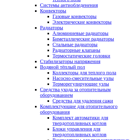
Системы антиобледенения
Конвекторы
Газовые конвекторы
Электрические конвекторы
Радиаторы
Алюминиевые радиаторы
Биметаллические радиаторы
Стальные радиаторы
Радиаторные клапаны
Термостатические головки
Стабилизаторы напряжения
Водяной тёплый пол
Коллекторы для теплого пола
Насосно-смесительные узлы
Терморегулирующие узлы
Средства ухода за отопительным
оборудованием
Средства для удаления сажи
Комплектующие для отопительного
оборудования
Комплект автоматики для
твердотопливных котлов
Блоки управления для
твердотопливных котлов