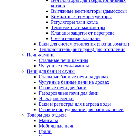
Вентиляторы для твердотопливных
котлов
Вытяжные вентиляторы (дымососы)
Комнатные терморегуляторы
Регуляторы тяги котла
Термометры и манометры
Клапаны защиты от перегрева
Смесительные клапаны
Баки для систем отопления (экспанзоматы)
Теплоноситель (антифриз) для отопления
Печи-камины
Стальные печи-камины
Чугунные печи-камины
Печи для бани и сауны
Стальные банные печи на дровах
Чугунные банные печи на дровах
Газовые печи для бани
Газодровяные печи для бани
Электрокаменки
Баки и регистры для нагрева воды
Газовое оборудование для банных печей
Товары для отдыха
Мангалы
Мобильные печи
Грили