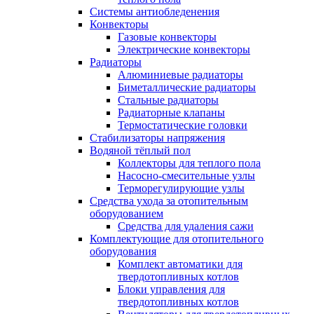
Системы антиобледенения
Конвекторы
Газовые конвекторы
Электрические конвекторы
Радиаторы
Алюминиевые радиаторы
Биметаллические радиаторы
Стальные радиаторы
Радиаторные клапаны
Термостатические головки
Стабилизаторы напряжения
Водяной тёплый пол
Коллекторы для теплого пола
Насосно-смесительные узлы
Терморегулирующие узлы
Средства ухода за отопительным
оборудованием
Средства для удаления сажи
Комплектующие для отопительного
оборудования
Комплект автоматики для
твердотопливных котлов
Блоки управления для
твердотопливных котлов