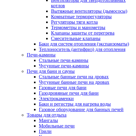
Вентиляторы для твердотопливных
котлов
Вытяжные вентиляторы (дымососы)
Комнатные терморегуляторы
Регуляторы тяги котла
Термометры и манометры
Клапаны защиты от перегрева
Смесительные клапаны
Баки для систем отопления (экспанзоматы)
Теплоноситель (антифриз) для отопления
Печи-камины
Стальные печи-камины
Чугунные печи-камины
Печи для бани и сауны
Стальные банные печи на дровах
Чугунные банные печи на дровах
Газовые печи для бани
Газодровяные печи для бани
Электрокаменки
Баки и регистры для нагрева воды
Газовое оборудование для банных печей
Товары для отдыха
Мангалы
Мобильные печи
Грили