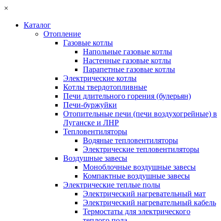
×
Каталог
Отопление
Газовые котлы
Напольные газовые котлы
Настенные газовые котлы
Парапетные газовые котлы
Электрические котлы
Котлы твердотопливные
Печи длительного горения (булерьян)
Печи-буржуйки
Отопительные печи (печи воздухогрейные) в
Луганске и ЛНР
Тепловентиляторы
Водяные тепловентиляторы
Электрические тепловентиляторы
Воздушные завесы
Моноблочные воздушные завесы
Компактные воздушные завесы
Электрические теплые полы
Электрический нагревательный мат
Электрический нагревательный кабель
Термостаты для электрического
теплого пола