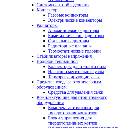
Системы антиобледенения
Конвекторы
Газовые конвекторы
Электрические конвекторы
Радиаторы
Алюминиевые радиаторы
Биметаллические радиаторы
Стальные радиаторы
Радиаторные клапаны
Термостатические головки
Стабилизаторы напряжения
Водяной тёплый пол
Коллекторы для теплого пола
Насосно-смесительные узлы
Терморегулирующие узлы
Средства ухода за отопительным
оборудованием
Средства для удаления сажи
Комплектующие для отопительного
оборудования
Комплект автоматики для
твердотопливных котлов
Блоки управления для
твердотопливных котлов