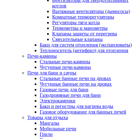
Вентиляторы для твердотопливных
котлов
Вытяжные вентиляторы (дымососы)
Комнатные терморегуляторы
Регуляторы тяги котла
Термометры и манометры
Клапаны защиты от перегрева
Смесительные клапаны
Баки для систем отопления (экспанзоматы)
Теплоноситель (антифриз) для отопления
Печи-камины
Стальные печи-камины
Чугунные печи-камины
Печи для бани и сауны
Стальные банные печи на дровах
Чугунные банные печи на дровах
Газовые печи для бани
Газодровяные печи для бани
Электрокаменки
Баки и регистры для нагрева воды
Газовое оборудование для банных печей
Товары для отдыха
Мангалы
Мобильные печи
Грили