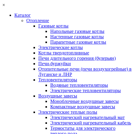
×
Каталог
Отопление
Газовые котлы
Напольные газовые котлы
Настенные газовые котлы
Парапетные газовые котлы
Электрические котлы
Котлы твердотопливные
Печи длительного горения (булерьян)
Печи-буржуйки
Отопительные печи (печи воздухогрейные) в
Луганске и ЛНР
Тепловентиляторы
Водяные тепловентиляторы
Электрические тепловентиляторы
Воздушные завесы
Моноблочные воздушные завесы
Компактные воздушные завесы
Электрические теплые полы
Электрический нагревательный мат
Электрический нагревательный кабель
Термостаты для электрического
теплого пола