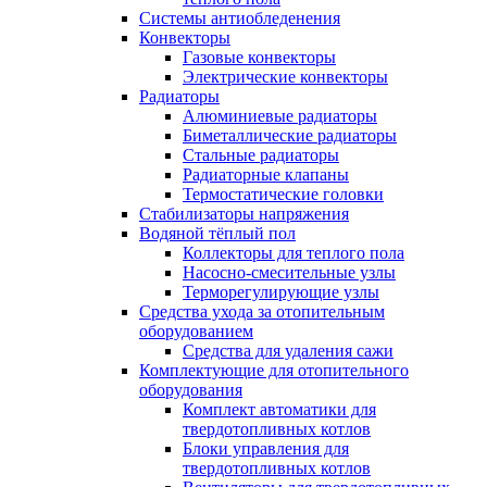
Системы антиобледенения
Конвекторы
Газовые конвекторы
Электрические конвекторы
Радиаторы
Алюминиевые радиаторы
Биметаллические радиаторы
Стальные радиаторы
Радиаторные клапаны
Термостатические головки
Стабилизаторы напряжения
Водяной тёплый пол
Коллекторы для теплого пола
Насосно-смесительные узлы
Терморегулирующие узлы
Средства ухода за отопительным
оборудованием
Средства для удаления сажи
Комплектующие для отопительного
оборудования
Комплект автоматики для
твердотопливных котлов
Блоки управления для
твердотопливных котлов