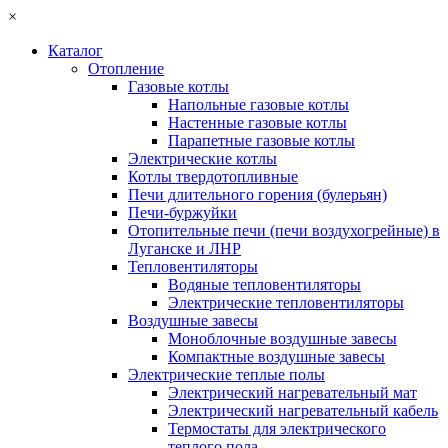
×
Каталог
Отопление
Газовые котлы
Напольные газовые котлы
Настенные газовые котлы
Парапетные газовые котлы
Электрические котлы
Котлы твердотопливные
Печи длительного горения (булерьян)
Печи-буржуйки
Отопительные печи (печи воздухогрейные) в
Луганске и ЛНР
Тепловентиляторы
Водяные тепловентиляторы
Электрические тепловентиляторы
Воздушные завесы
Моноблочные воздушные завесы
Компактные воздушные завесы
Электрические теплые полы
Электрический нагревательный мат
Электрический нагревательный кабель
Термостаты для электрического
теплого пола