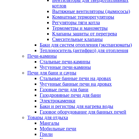
Вентиляторы для твердотопливных
котлов
Вытяжные вентиляторы (дымососы)
Комнатные терморегуляторы
Регуляторы тяги котла
Термометры и манометры
Клапаны защиты от перегрева
Смесительные клапаны
Баки для систем отопления (экспанзоматы)
Теплоноситель (антифриз) для отопления
Печи-камины
Стальные печи-камины
Чугунные печи-камины
Печи для бани и сауны
Стальные банные печи на дровах
Чугунные банные печи на дровах
Газовые печи для бани
Газодровяные печи для бани
Электрокаменки
Баки и регистры для нагрева воды
Газовое оборудование для банных печей
Товары для отдыха
Мангалы
Мобильные печи
Грили