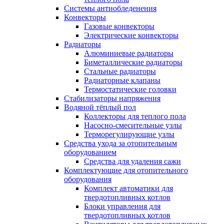
Системы антиобледенения
Конвекторы
Газовые конвекторы
Электрические конвекторы
Радиаторы
Алюминиевые радиаторы
Биметаллические радиаторы
Стальные радиаторы
Радиаторные клапаны
Термостатические головки
Стабилизаторы напряжения
Водяной тёплый пол
Коллекторы для теплого пола
Насосно-смесительные узлы
Терморегулирующие узлы
Средства ухода за отопительным
оборудованием
Средства для удаления сажи
Комплектующие для отопительного
оборудования
Комплект автоматики для
твердотопливных котлов
Блоки управления для
твердотопливных котлов