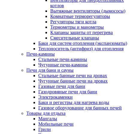
Вентиляторы для твердотопливных
котлов
Вытяжные вентиляторы (дымососы)
Комнатные терморегуляторы
Регуляторы тяги котла
Термометры и манометры
Клапаны защиты от перегрева
Смесительные клапаны
Баки для систем отопления (экспанзоматы)
Теплоноситель (антифриз) для отопления
Печи-камины
Стальные печи-камины
Чугунные печи-камины
Печи для бани и сауны
Стальные банные печи на дровах
Чугунные банные печи на дровах
Газовые печи для бани
Газодровяные печи для бани
Электрокаменки
Баки и регистры для нагрева воды
Газовое оборудование для банных печей
Товары для отдыха
Мангалы
Мобильные печи
Грили