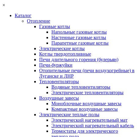
×
Каталог
Отопление
Газовые котлы
Напольные газовые котлы
Настенные газовые котлы
Парапетные газовые котлы
Электрические котлы
Котлы твердотопливные
Печи длительного горения (булерьян)
Печи-буржуйки
Отопительные печи (печи воздухогрейные) в
Луганске и ЛНР
Тепловентиляторы
Водяные тепловентиляторы
Электрические тепловентиляторы
Воздушные завесы
Моноблочные воздушные завесы
Компактные воздушные завесы
Электрические теплые полы
Электрический нагревательный мат
Электрический нагревательный кабель
Термостаты для электрического
теплого пола