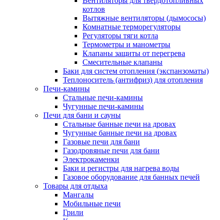
Вентиляторы для твердотопливных
котлов
Вытяжные вентиляторы (дымососы)
Комнатные терморегуляторы
Регуляторы тяги котла
Термометры и манометры
Клапаны защиты от перегрева
Смесительные клапаны
Баки для систем отопления (экспанзоматы)
Теплоноситель (антифриз) для отопления
Печи-камины
Стальные печи-камины
Чугунные печи-камины
Печи для бани и сауны
Стальные банные печи на дровах
Чугунные банные печи на дровах
Газовые печи для бани
Газодровяные печи для бани
Электрокаменки
Баки и регистры для нагрева воды
Газовое оборудование для банных печей
Товары для отдыха
Мангалы
Мобильные печи
Грили