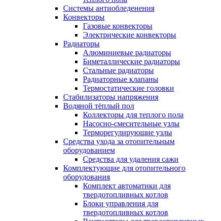
Системы антиобледенения
Конвекторы
Газовые конвекторы
Электрические конвекторы
Радиаторы
Алюминиевые радиаторы
Биметаллические радиаторы
Стальные радиаторы
Радиаторные клапаны
Термостатические головки
Стабилизаторы напряжения
Водяной тёплый пол
Коллекторы для теплого пола
Насосно-смесительные узлы
Терморегулирующие узлы
Средства ухода за отопительным
оборудованием
Средства для удаления сажи
Комплектующие для отопительного
оборудования
Комплект автоматики для
твердотопливных котлов
Блоки управления для
твердотопливных котлов