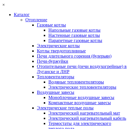
×
Каталог
Отопление
Газовые котлы
Напольные газовые котлы
Настенные газовые котлы
Парапетные газовые котлы
Электрические котлы
Котлы твердотопливные
Печи длительного горения (булерьян)
Печи-буржуйки
Отопительные печи (печи воздухогрейные) в
Луганске и ЛНР
Тепловентиляторы
Водяные тепловентиляторы
Электрические тепловентиляторы
Воздушные завесы
Моноблочные воздушные завесы
Компактные воздушные завесы
Электрические теплые полы
Электрический нагревательный мат
Электрический нагревательный кабель
Термостаты для электрического
теплого пола