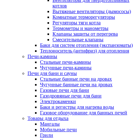
Вентиляторы для твердотопливных
котлов
Вытяжные вентиляторы (дымососы)
Комнатные терморегуляторы
Регуляторы тяги котла
Термометры и манометры
Клапаны защиты от перегрева
Смесительные клапаны
Баки для систем отопления (экспанзоматы)
Теплоноситель (антифриз) для отопления
Печи-камины
Стальные печи-камины
Чугунные печи-камины
Печи для бани и сауны
Стальные банные печи на дровах
Чугунные банные печи на дровах
Газовые печи для бани
Газодровяные печи для бани
Электрокаменки
Баки и регистры для нагрева воды
Газовое оборудование для банных печей
Товары для отдыха
Мангалы
Мобильные печи
Грили