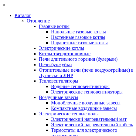
×
Каталог
Отопление
Газовые котлы
Напольные газовые котлы
Настенные газовые котлы
Парапетные газовые котлы
Электрические котлы
Котлы твердотопливные
Печи длительного горения (булерьян)
Печи-буржуйки
Отопительные печи (печи воздухогрейные) в
Луганске и ЛНР
Тепловентиляторы
Водяные тепловентиляторы
Электрические тепловентиляторы
Воздушные завесы
Моноблочные воздушные завесы
Компактные воздушные завесы
Электрические теплые полы
Электрический нагревательный мат
Электрический нагревательный кабель
Термостаты для электрического
теплого пола