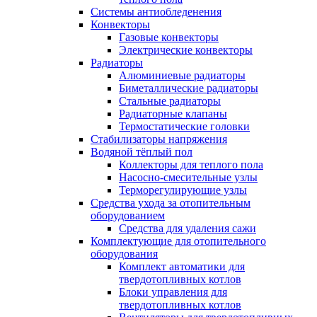
Системы антиобледенения
Конвекторы
Газовые конвекторы
Электрические конвекторы
Радиаторы
Алюминиевые радиаторы
Биметаллические радиаторы
Стальные радиаторы
Радиаторные клапаны
Термостатические головки
Стабилизаторы напряжения
Водяной тёплый пол
Коллекторы для теплого пола
Насосно-смесительные узлы
Терморегулирующие узлы
Средства ухода за отопительным
оборудованием
Средства для удаления сажи
Комплектующие для отопительного
оборудования
Комплект автоматики для
твердотопливных котлов
Блоки управления для
твердотопливных котлов