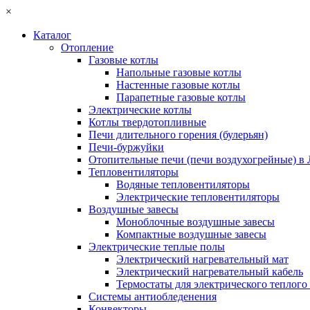
×
Каталог
Отопление
Газовые котлы
Напольные газовые котлы
Настенные газовые котлы
Парапетные газовые котлы
Электрические котлы
Котлы твердотопливные
Печи длительного горения (булерьян)
Печи-буржуйки
Отопительные печи (печи воздухогрейные) в
Тепловентиляторы
Водяные тепловентиляторы
Электрические тепловентиляторы
Воздушные завесы
Моноблочные воздушные завесы
Компактные воздушные завесы
Электрические теплые полы
Электрический нагревательный мат
Электрический нагревательный кабель
Термостаты для электрического теплого
Системы антиобледенения
Конвекторы