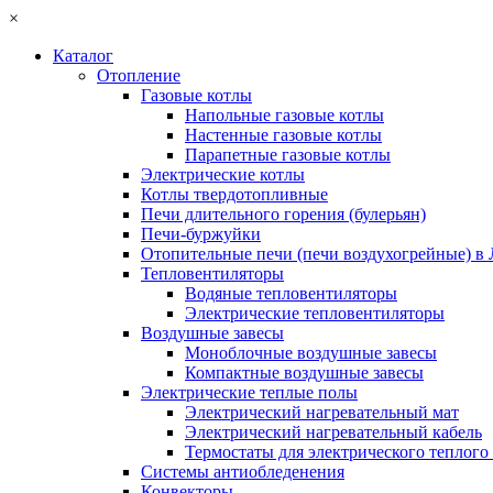
×
Каталог
Отопление
Газовые котлы
Напольные газовые котлы
Настенные газовые котлы
Парапетные газовые котлы
Электрические котлы
Котлы твердотопливные
Печи длительного горения (булерьян)
Печи-буржуйки
Отопительные печи (печи воздухогрейные) в
Тепловентиляторы
Водяные тепловентиляторы
Электрические тепловентиляторы
Воздушные завесы
Моноблочные воздушные завесы
Компактные воздушные завесы
Электрические теплые полы
Электрический нагревательный мат
Электрический нагревательный кабель
Термостаты для электрического теплого
Системы антиобледенения
Конвекторы