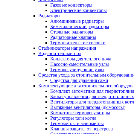
Газовые конвекторы
Электрические конвекторы
Радиаторы
Алюминиевые радиаторы
Биметаллические радиаторы
Стальные радиаторы
Радиаторные клапаны
Термостатические головки
Стабилизаторы напряжения
Водяной тёплый пол
Коллекторы для теплого пола
Насосно-смесительные узлы
Терморегулирующие узлы
Средства ухода за отопительным оборудовани
Средства для удаления сажи
Комплектующие для отопительного оборудов
Комплект автоматики для твердотоплив
Блоки управления для твердотопливных
Вентиляторы для твердотопливных кот
Вытяжные вентиляторы (дымососы)
Комнатные терморегуляторы
Регуляторы тяги котла
Термометры и манометры
Клапаны защиты от перегрева