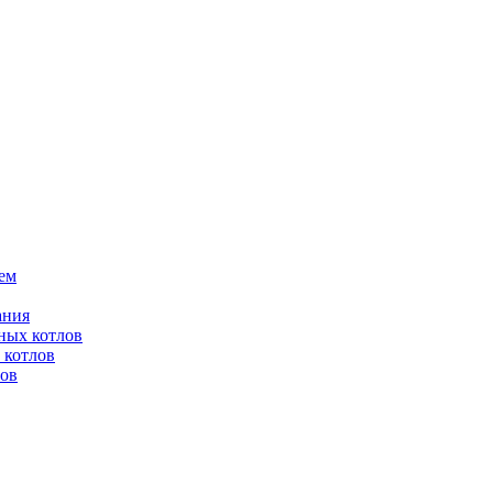
ем
ания
ных котлов
 котлов
лов