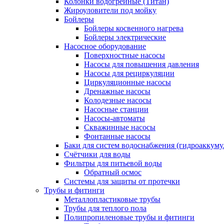
Колонки водогрейные (Титан)
Жироуловители под мойку
Бойлеры
Бойлеры косвенного нагрева
Бойлеры электрические
Насосное оборудование
Поверхностные насосы
Насосы для повышения давления
Насосы для рециркуляции
Циркуляционные насосы
Дренажные насосы
Колодезные насосы
Насосные станции
Насосы-автоматы
Скважинные насосы
Фонтанные насосы
Баки для систем водоснабжения (гидроаккуму
Счётчики для воды
Фильтры для питьевой воды
Обратный осмос
Системы для защиты от протечки
Трубы и фитинги
Металлопластиковые трубы
Трубы для теплого пола
Полипропиленовые трубы и фитинги