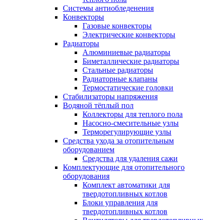
Системы антиобледенения
Конвекторы
Газовые конвекторы
Электрические конвекторы
Радиаторы
Алюминиевые радиаторы
Биметаллические радиаторы
Стальные радиаторы
Радиаторные клапаны
Термостатические головки
Стабилизаторы напряжения
Водяной тёплый пол
Коллекторы для теплого пола
Насосно-смесительные узлы
Терморегулирующие узлы
Средства ухода за отопительным
оборудованием
Средства для удаления сажи
Комплектующие для отопительного
оборудования
Комплект автоматики для
твердотопливных котлов
Блоки управления для
твердотопливных котлов