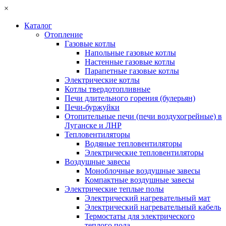
×
Каталог
Отопление
Газовые котлы
Напольные газовые котлы
Настенные газовые котлы
Парапетные газовые котлы
Электрические котлы
Котлы твердотопливные
Печи длительного горения (булерьян)
Печи-буржуйки
Отопительные печи (печи воздухогрейные) в
Луганске и ЛНР
Тепловентиляторы
Водяные тепловентиляторы
Электрические тепловентиляторы
Воздушные завесы
Моноблочные воздушные завесы
Компактные воздушные завесы
Электрические теплые полы
Электрический нагревательный мат
Электрический нагревательный кабель
Термостаты для электрического
теплого пола