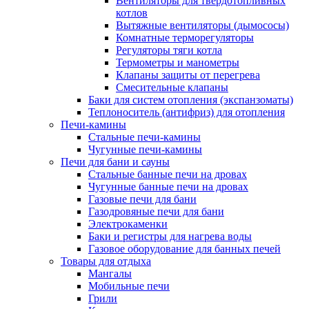
Вентиляторы для твердотопливных
котлов
Вытяжные вентиляторы (дымососы)
Комнатные терморегуляторы
Регуляторы тяги котла
Термометры и манометры
Клапаны защиты от перегрева
Смесительные клапаны
Баки для систем отопления (экспанзоматы)
Теплоноситель (антифриз) для отопления
Печи-камины
Стальные печи-камины
Чугунные печи-камины
Печи для бани и сауны
Стальные банные печи на дровах
Чугунные банные печи на дровах
Газовые печи для бани
Газодровяные печи для бани
Электрокаменки
Баки и регистры для нагрева воды
Газовое оборудование для банных печей
Товары для отдыха
Мангалы
Мобильные печи
Грили