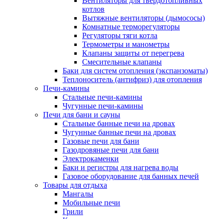
Вентиляторы для твердотопливных
котлов
Вытяжные вентиляторы (дымососы)
Комнатные терморегуляторы
Регуляторы тяги котла
Термометры и манометры
Клапаны защиты от перегрева
Смесительные клапаны
Баки для систем отопления (экспанзоматы)
Теплоноситель (антифриз) для отопления
Печи-камины
Стальные печи-камины
Чугунные печи-камины
Печи для бани и сауны
Стальные банные печи на дровах
Чугунные банные печи на дровах
Газовые печи для бани
Газодровяные печи для бани
Электрокаменки
Баки и регистры для нагрева воды
Газовое оборудование для банных печей
Товары для отдыха
Мангалы
Мобильные печи
Грили