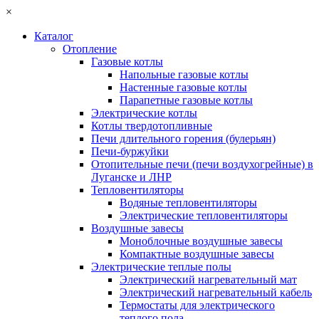
×
Каталог
Отопление
Газовые котлы
Напольные газовые котлы
Настенные газовые котлы
Парапетные газовые котлы
Электрические котлы
Котлы твердотопливные
Печи длительного горения (булерьян)
Печи-буржуйки
Отопительные печи (печи воздухогрейные) в
Луганске и ЛНР
Тепловентиляторы
Водяные тепловентиляторы
Электрические тепловентиляторы
Воздушные завесы
Моноблочные воздушные завесы
Компактные воздушные завесы
Электрические теплые полы
Электрический нагревательный мат
Электрический нагревательный кабель
Термостаты для электрического
теплого пола