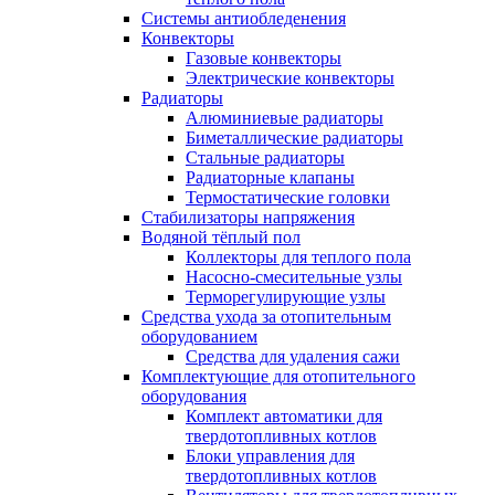
Системы антиобледенения
Конвекторы
Газовые конвекторы
Электрические конвекторы
Радиаторы
Алюминиевые радиаторы
Биметаллические радиаторы
Стальные радиаторы
Радиаторные клапаны
Термостатические головки
Стабилизаторы напряжения
Водяной тёплый пол
Коллекторы для теплого пола
Насосно-смесительные узлы
Терморегулирующие узлы
Средства ухода за отопительным
оборудованием
Средства для удаления сажи
Комплектующие для отопительного
оборудования
Комплект автоматики для
твердотопливных котлов
Блоки управления для
твердотопливных котлов