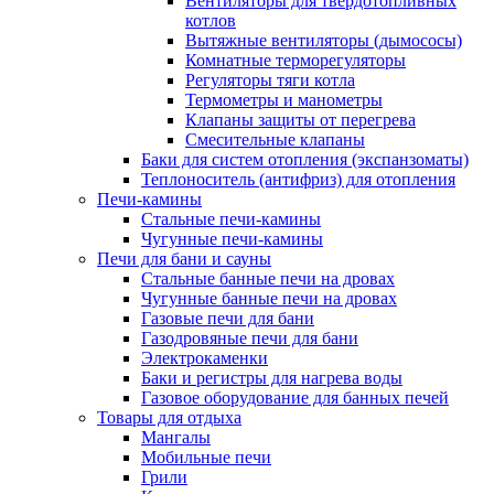
Вентиляторы для твердотопливных
котлов
Вытяжные вентиляторы (дымососы)
Комнатные терморегуляторы
Регуляторы тяги котла
Термометры и манометры
Клапаны защиты от перегрева
Смесительные клапаны
Баки для систем отопления (экспанзоматы)
Теплоноситель (антифриз) для отопления
Печи-камины
Стальные печи-камины
Чугунные печи-камины
Печи для бани и сауны
Стальные банные печи на дровах
Чугунные банные печи на дровах
Газовые печи для бани
Газодровяные печи для бани
Электрокаменки
Баки и регистры для нагрева воды
Газовое оборудование для банных печей
Товары для отдыха
Мангалы
Мобильные печи
Грили