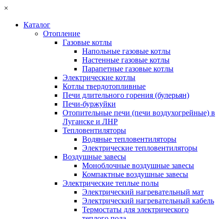
×
Каталог
Отопление
Газовые котлы
Напольные газовые котлы
Настенные газовые котлы
Парапетные газовые котлы
Электрические котлы
Котлы твердотопливные
Печи длительного горения (булерьян)
Печи-буржуйки
Отопительные печи (печи воздухогрейные) в
Луганске и ЛНР
Тепловентиляторы
Водяные тепловентиляторы
Электрические тепловентиляторы
Воздушные завесы
Моноблочные воздушные завесы
Компактные воздушные завесы
Электрические теплые полы
Электрический нагревательный мат
Электрический нагревательный кабель
Термостаты для электрического
теплого пола