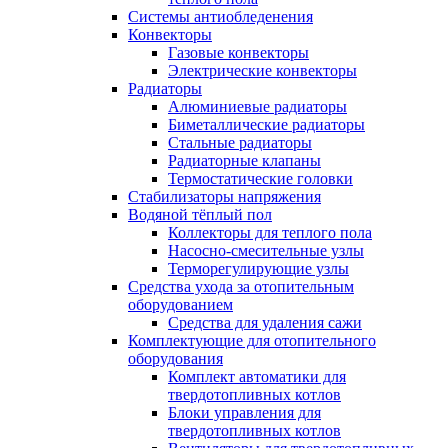
Системы антиобледенения
Конвекторы
Газовые конвекторы
Электрические конвекторы
Радиаторы
Алюминиевые радиаторы
Биметаллические радиаторы
Стальные радиаторы
Радиаторные клапаны
Термостатические головки
Стабилизаторы напряжения
Водяной тёплый пол
Коллекторы для теплого пола
Насосно-смесительные узлы
Терморегулирующие узлы
Средства ухода за отопительным
оборудованием
Средства для удаления сажи
Комплектующие для отопительного
оборудования
Комплект автоматики для
твердотопливных котлов
Блоки управления для
твердотопливных котлов