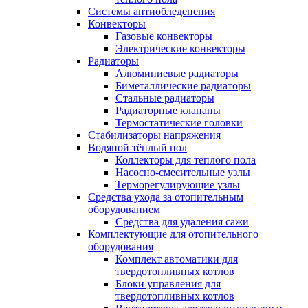
Системы антиобледенения
Конвекторы
Газовые конвекторы
Электрические конвекторы
Радиаторы
Алюминиевые радиаторы
Биметаллические радиаторы
Стальные радиаторы
Радиаторные клапаны
Термостатические головки
Стабилизаторы напряжения
Водяной тёплый пол
Коллекторы для теплого пола
Насосно-смесительные узлы
Терморегулирующие узлы
Средства ухода за отопительным
оборудованием
Средства для удаления сажи
Комплектующие для отопительного
оборудования
Комплект автоматики для
твердотопливных котлов
Блоки управления для
твердотопливных котлов