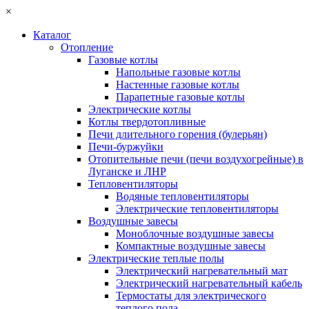
×
Каталог
Отопление
Газовые котлы
Напольные газовые котлы
Настенные газовые котлы
Парапетные газовые котлы
Электрические котлы
Котлы твердотопливные
Печи длительного горения (булерьян)
Печи-буржуйки
Отопительные печи (печи воздухогрейные) в
Луганске и ЛНР
Тепловентиляторы
Водяные тепловентиляторы
Электрические тепловентиляторы
Воздушные завесы
Моноблочные воздушные завесы
Компактные воздушные завесы
Электрические теплые полы
Электрический нагревательный мат
Электрический нагревательный кабель
Термостаты для электрического
теплого пола