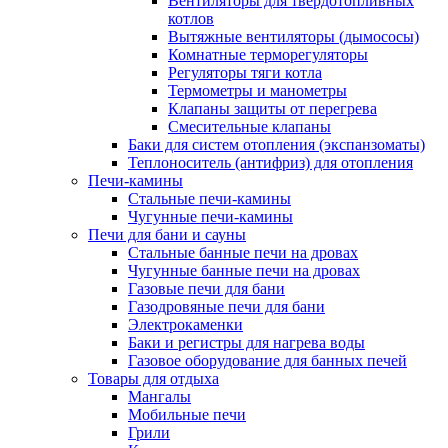
Вентиляторы для твердотопливных
котлов
Вытяжные вентиляторы (дымососы)
Комнатные терморегуляторы
Регуляторы тяги котла
Термометры и манометры
Клапаны защиты от перегрева
Смесительные клапаны
Баки для систем отопления (экспанзоматы)
Теплоноситель (антифриз) для отопления
Печи-камины
Стальные печи-камины
Чугунные печи-камины
Печи для бани и сауны
Стальные банные печи на дровах
Чугунные банные печи на дровах
Газовые печи для бани
Газодровяные печи для бани
Электрокаменки
Баки и регистры для нагрева воды
Газовое оборудование для банных печей
Товары для отдыха
Мангалы
Мобильные печи
Грили