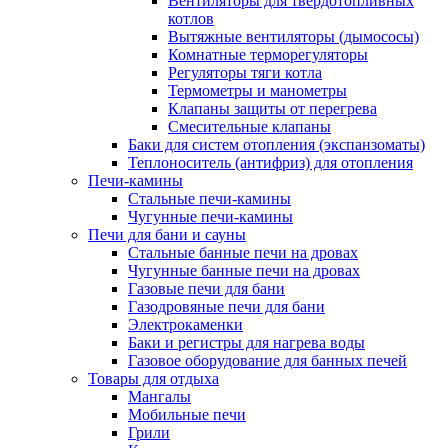
Вентиляторы для твердотопливных
котлов
Вытяжные вентиляторы (дымососы)
Комнатные терморегуляторы
Регуляторы тяги котла
Термометры и манометры
Клапаны защиты от перегрева
Смесительные клапаны
Баки для систем отопления (экспанзоматы)
Теплоноситель (антифриз) для отопления
Печи-камины
Стальные печи-камины
Чугунные печи-камины
Печи для бани и сауны
Стальные банные печи на дровах
Чугунные банные печи на дровах
Газовые печи для бани
Газодровяные печи для бани
Электрокаменки
Баки и регистры для нагрева воды
Газовое оборудование для банных печей
Товары для отдыха
Мангалы
Мобильные печи
Грили