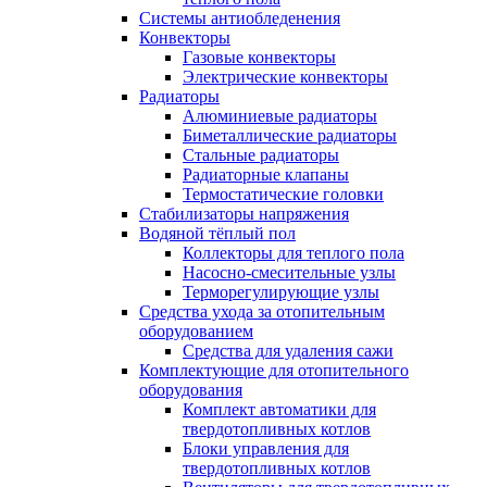
Системы антиобледенения
Конвекторы
Газовые конвекторы
Электрические конвекторы
Радиаторы
Алюминиевые радиаторы
Биметаллические радиаторы
Стальные радиаторы
Радиаторные клапаны
Термостатические головки
Стабилизаторы напряжения
Водяной тёплый пол
Коллекторы для теплого пола
Насосно-смесительные узлы
Терморегулирующие узлы
Средства ухода за отопительным
оборудованием
Средства для удаления сажи
Комплектующие для отопительного
оборудования
Комплект автоматики для
твердотопливных котлов
Блоки управления для
твердотопливных котлов