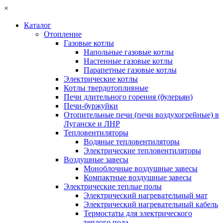
×
Каталог
Отопление
Газовые котлы
Напольные газовые котлы
Настенные газовые котлы
Парапетные газовые котлы
Электрические котлы
Котлы твердотопливные
Печи длительного горения (булерьян)
Печи-буржуйки
Отопительные печи (печи воздухогрейные) в
Луганске и ЛНР
Тепловентиляторы
Водяные тепловентиляторы
Электрические тепловентиляторы
Воздушные завесы
Моноблочные воздушные завесы
Компактные воздушные завесы
Электрические теплые полы
Электрический нагревательный мат
Электрический нагревательный кабель
Термостаты для электрического
теплого пола