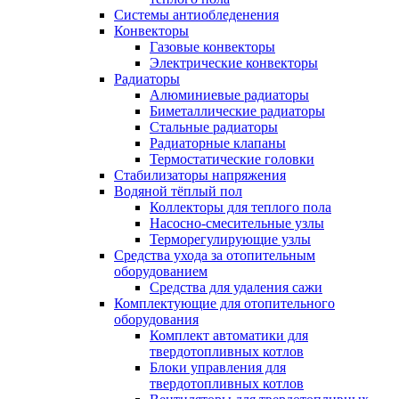
Системы антиобледенения
Конвекторы
Газовые конвекторы
Электрические конвекторы
Радиаторы
Алюминиевые радиаторы
Биметаллические радиаторы
Стальные радиаторы
Радиаторные клапаны
Термостатические головки
Стабилизаторы напряжения
Водяной тёплый пол
Коллекторы для теплого пола
Насосно-смесительные узлы
Терморегулирующие узлы
Средства ухода за отопительным
оборудованием
Средства для удаления сажи
Комплектующие для отопительного
оборудования
Комплект автоматики для
твердотопливных котлов
Блоки управления для
твердотопливных котлов