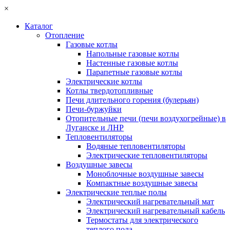
×
Каталог
Отопление
Газовые котлы
Напольные газовые котлы
Настенные газовые котлы
Парапетные газовые котлы
Электрические котлы
Котлы твердотопливные
Печи длительного горения (булерьян)
Печи-буржуйки
Отопительные печи (печи воздухогрейные) в
Луганске и ЛНР
Тепловентиляторы
Водяные тепловентиляторы
Электрические тепловентиляторы
Воздушные завесы
Моноблочные воздушные завесы
Компактные воздушные завесы
Электрические теплые полы
Электрический нагревательный мат
Электрический нагревательный кабель
Термостаты для электрического
теплого пола