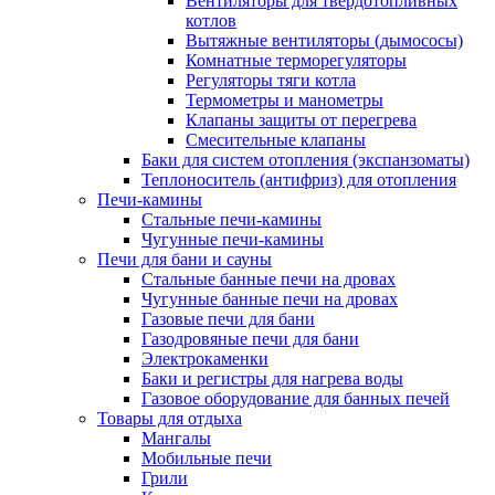
Вентиляторы для твердотопливных
котлов
Вытяжные вентиляторы (дымососы)
Комнатные терморегуляторы
Регуляторы тяги котла
Термометры и манометры
Клапаны защиты от перегрева
Смесительные клапаны
Баки для систем отопления (экспанзоматы)
Теплоноситель (антифриз) для отопления
Печи-камины
Стальные печи-камины
Чугунные печи-камины
Печи для бани и сауны
Стальные банные печи на дровах
Чугунные банные печи на дровах
Газовые печи для бани
Газодровяные печи для бани
Электрокаменки
Баки и регистры для нагрева воды
Газовое оборудование для банных печей
Товары для отдыха
Мангалы
Мобильные печи
Грили