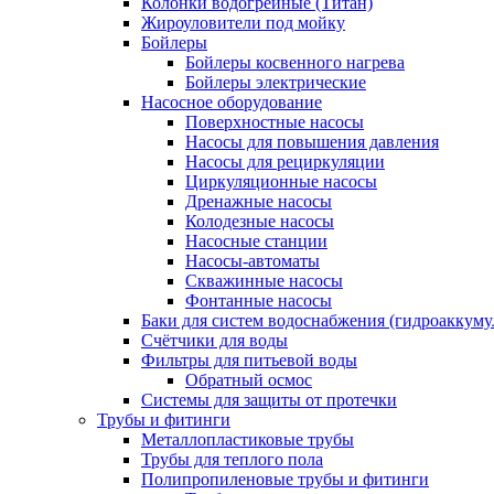
Колонки водогрейные (Титан)
Жироуловители под мойку
Бойлеры
Бойлеры косвенного нагрева
Бойлеры электрические
Насосное оборудование
Поверхностные насосы
Насосы для повышения давления
Насосы для рециркуляции
Циркуляционные насосы
Дренажные насосы
Колодезные насосы
Насосные станции
Насосы-автоматы
Скважинные насосы
Фонтанные насосы
Баки для систем водоснабжения (гидроаккуму
Счётчики для воды
Фильтры для питьевой воды
Обратный осмос
Системы для защиты от протечки
Трубы и фитинги
Металлопластиковые трубы
Трубы для теплого пола
Полипропиленовые трубы и фитинги