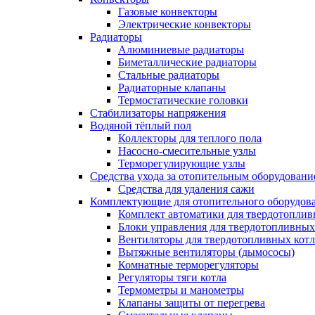
Газовые конвекторы
Электрические конвекторы
Радиаторы
Алюминиевые радиаторы
Биметаллические радиаторы
Стальные радиаторы
Радиаторные клапаны
Термостатические головки
Стабилизаторы напряжения
Водяной тёплый пол
Коллекторы для теплого пола
Насосно-смесительные узлы
Терморегулирующие узлы
Средства ухода за отопительным оборудовани
Средства для удаления сажи
Комплектующие для отопительного оборудов
Комплект автоматики для твердотоплив
Блоки управления для твердотопливных
Вентиляторы для твердотопливных кот
Вытяжные вентиляторы (дымососы)
Комнатные терморегуляторы
Регуляторы тяги котла
Термометры и манометры
Клапаны защиты от перегрева