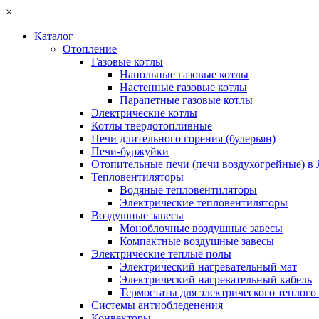
×
Каталог
Отопление
Газовые котлы
Напольные газовые котлы
Настенные газовые котлы
Парапетные газовые котлы
Электрические котлы
Котлы твердотопливные
Печи длительного горения (булерьян)
Печи-буржуйки
Отопительные печи (печи воздухогрейные) в
Тепловентиляторы
Водяные тепловентиляторы
Электрические тепловентиляторы
Воздушные завесы
Моноблочные воздушные завесы
Компактные воздушные завесы
Электрические теплые полы
Электрический нагревательный мат
Электрический нагревательный кабель
Термостаты для электрического теплого
Системы антиобледенения
Конвекторы