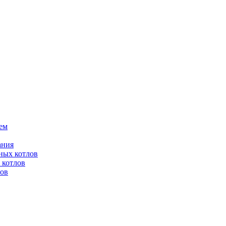
ем
ания
ных котлов
 котлов
лов