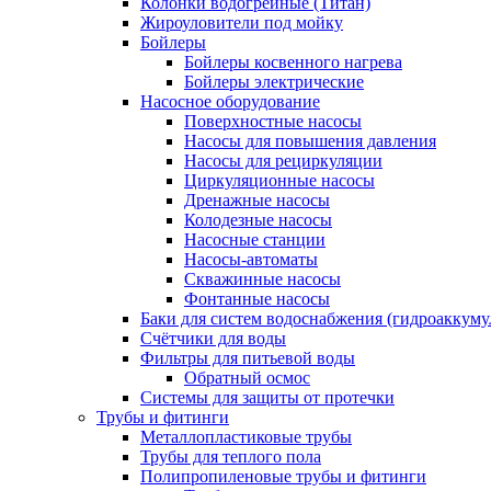
Колонки водогрейные (Титан)
Жироуловители под мойку
Бойлеры
Бойлеры косвенного нагрева
Бойлеры электрические
Насосное оборудование
Поверхностные насосы
Насосы для повышения давления
Насосы для рециркуляции
Циркуляционные насосы
Дренажные насосы
Колодезные насосы
Насосные станции
Насосы-автоматы
Скважинные насосы
Фонтанные насосы
Баки для систем водоснабжения (гидроаккуму
Счётчики для воды
Фильтры для питьевой воды
Обратный осмос
Системы для защиты от протечки
Трубы и фитинги
Металлопластиковые трубы
Трубы для теплого пола
Полипропиленовые трубы и фитинги