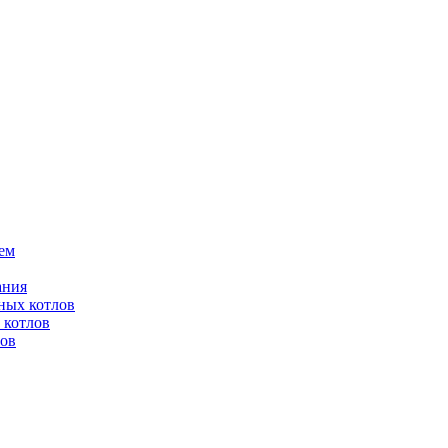
ем
ания
ных котлов
 котлов
лов