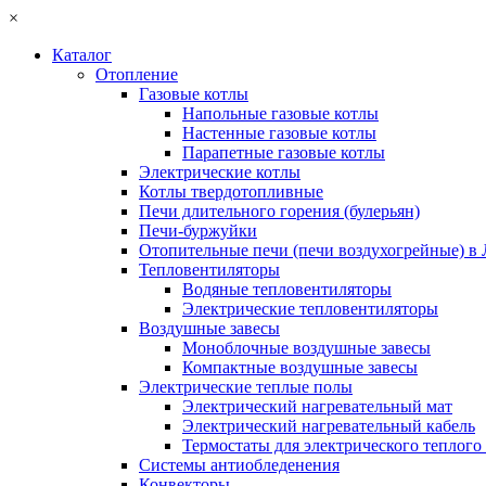
×
Каталог
Отопление
Газовые котлы
Напольные газовые котлы
Настенные газовые котлы
Парапетные газовые котлы
Электрические котлы
Котлы твердотопливные
Печи длительного горения (булерьян)
Печи-буржуйки
Отопительные печи (печи воздухогрейные) в
Тепловентиляторы
Водяные тепловентиляторы
Электрические тепловентиляторы
Воздушные завесы
Моноблочные воздушные завесы
Компактные воздушные завесы
Электрические теплые полы
Электрический нагревательный мат
Электрический нагревательный кабель
Термостаты для электрического теплого
Системы антиобледенения
Конвекторы