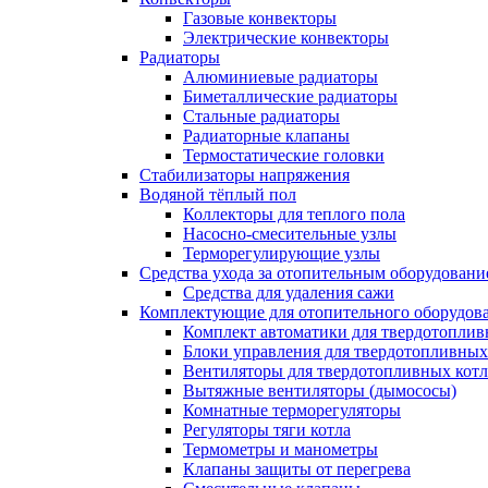
Газовые конвекторы
Электрические конвекторы
Радиаторы
Алюминиевые радиаторы
Биметаллические радиаторы
Стальные радиаторы
Радиаторные клапаны
Термостатические головки
Стабилизаторы напряжения
Водяной тёплый пол
Коллекторы для теплого пола
Насосно-смесительные узлы
Терморегулирующие узлы
Средства ухода за отопительным оборудовани
Средства для удаления сажи
Комплектующие для отопительного оборудов
Комплект автоматики для твердотоплив
Блоки управления для твердотопливных
Вентиляторы для твердотопливных кот
Вытяжные вентиляторы (дымососы)
Комнатные терморегуляторы
Регуляторы тяги котла
Термометры и манометры
Клапаны защиты от перегрева