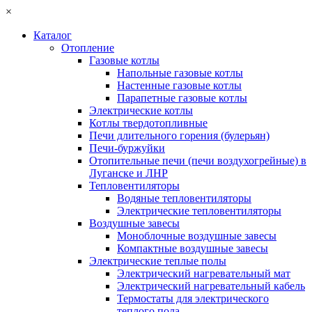
×
Каталог
Отопление
Газовые котлы
Напольные газовые котлы
Настенные газовые котлы
Парапетные газовые котлы
Электрические котлы
Котлы твердотопливные
Печи длительного горения (булерьян)
Печи-буржуйки
Отопительные печи (печи воздухогрейные) в
Луганске и ЛНР
Тепловентиляторы
Водяные тепловентиляторы
Электрические тепловентиляторы
Воздушные завесы
Моноблочные воздушные завесы
Компактные воздушные завесы
Электрические теплые полы
Электрический нагревательный мат
Электрический нагревательный кабель
Термостаты для электрического
теплого пола