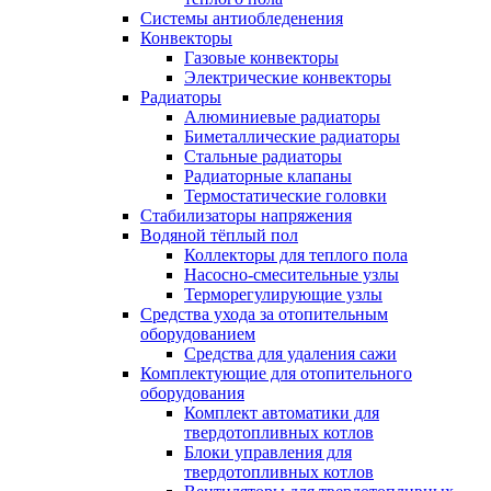
Системы антиобледенения
Конвекторы
Газовые конвекторы
Электрические конвекторы
Радиаторы
Алюминиевые радиаторы
Биметаллические радиаторы
Стальные радиаторы
Радиаторные клапаны
Термостатические головки
Стабилизаторы напряжения
Водяной тёплый пол
Коллекторы для теплого пола
Насосно-смесительные узлы
Терморегулирующие узлы
Средства ухода за отопительным
оборудованием
Средства для удаления сажи
Комплектующие для отопительного
оборудования
Комплект автоматики для
твердотопливных котлов
Блоки управления для
твердотопливных котлов