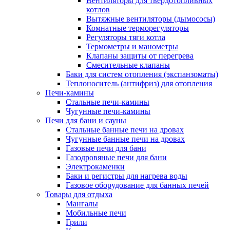
Вентиляторы для твердотопливных
котлов
Вытяжные вентиляторы (дымососы)
Комнатные терморегуляторы
Регуляторы тяги котла
Термометры и манометры
Клапаны защиты от перегрева
Смесительные клапаны
Баки для систем отопления (экспанзоматы)
Теплоноситель (антифриз) для отопления
Печи-камины
Стальные печи-камины
Чугунные печи-камины
Печи для бани и сауны
Стальные банные печи на дровах
Чугунные банные печи на дровах
Газовые печи для бани
Газодровяные печи для бани
Электрокаменки
Баки и регистры для нагрева воды
Газовое оборудование для банных печей
Товары для отдыха
Мангалы
Мобильные печи
Грили